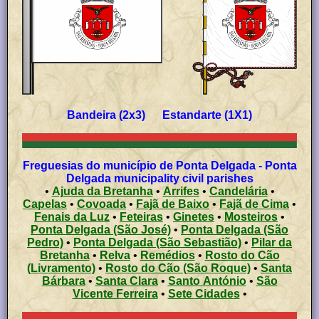
Bandeira (2x3) Estandarte (1X1)
Freguesias do município de Ponta Delgada - Ponta
Delgada municipality civil parishes
•
Ajuda da Bretanha
•
Arrifes
•
Candelária
•
Capelas
•
Covoada
•
Fajã de Baixo
•
Fajã de Cima
•
Fenais da Luz
•
Feteiras
•
Ginetes
•
Mosteiros
•
Ponta Delgada (São José)
•
Ponta Delgada (São
Pedro)
•
Ponta Delgada (São Sebastião)
•
Pilar da
Bretanha
•
Relva
•
Remédios
•
Rosto do Cão
(Livramento)
•
Rosto do Cão (São Roque)
•
Santa
Bárbara
•
Santa Clara
•
Santo António
•
São
Vicente Ferreira
•
Sete Cidades
•