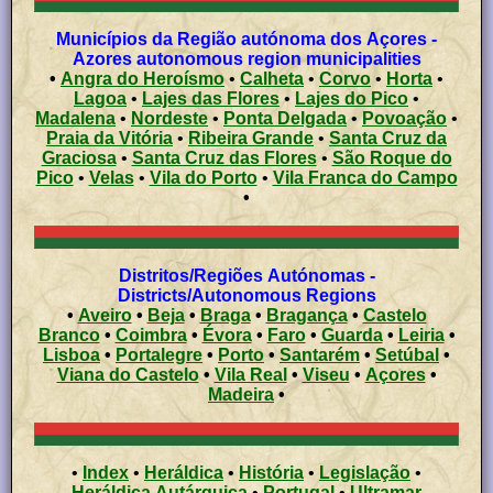
Municípios da Região autónoma dos Açores -
Azores autonomous region municipalities
•
Angra do Heroísmo
•
Calheta
•
Corvo
•
Horta
•
Lagoa
•
Lajes das Flores
•
Lajes do Pico
•
Madalena
•
Nordeste
•
Ponta Delgada
•
Povoação
•
Praia da Vitória
•
Ribeira Grande
•
Santa Cruz da
Graciosa
•
Santa Cruz das Flores
•
São Roque do
Pico
•
Velas
•
Vila do Porto
•
Vila Franca do Campo
•
Distritos/Regiões Autónomas -
Districts/Autonomous Regions
•
Aveiro
•
Beja
•
Braga
•
Bragança
•
Castelo
Branco
•
Coimbra
•
Évora
•
Faro
•
Guarda
•
Leiria
•
Lisboa
•
Portalegre
•
Porto
•
Santarém
•
Setúbal
•
Viana do Castelo
•
Vila Real
•
Viseu
•
Açores
•
Madeira
•
•
Index
•
Heráldica
•
História
•
Legislação
•
Heráldica Autárquica
•
Portugal
•
Ultramar