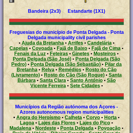
Bandeira (2x3) Estandarte (1X1)
Freguesias do município de Ponta Delgada - Ponta
Delgada municipality civil parishes
•
Ajuda da Bretanha
•
Arrifes
•
Candelária
•
Capelas
•
Covoada
•
Fajã de Baixo
•
Fajã de Cima
•
Fenais da Luz
•
Feteiras
•
Ginetes
•
Mosteiros
•
Ponta Delgada (São José)
•
Ponta Delgada (São
Pedro)
•
Ponta Delgada (São Sebastião)
•
Pilar da
Bretanha
•
Relva
•
Remédios
•
Rosto do Cão
(Livramento)
•
Rosto do Cão (São Roque)
•
Santa
Bárbara
•
Santa Clara
•
Santo António
•
São
Vicente Ferreira
•
Sete Cidades
•
Municípios da Região autónoma dos Açores -
Azores autonomous region municipalities
•
Angra do Heroísmo
•
Calheta
•
Corvo
•
Horta
•
Lagoa
•
Lajes das Flores
•
Lajes do Pico
•
Madalena
•
Nordeste
•
Ponta Delgada
•
Povoação
•