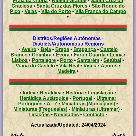
Praia da Vitória
•
Ribeira Grande
•
Santa Cruz da
Graciosa
•
Santa Cruz das Flores
•
São Roque do
Pico
•
Velas
•
Vila do Porto
•
Vila Franca do Campo
•
Distritos/Regiões Autónomas -
Districts/Autonomous Regions
•
Aveiro
•
Beja
•
Braga
•
Bragança
•
Castelo
Branco
•
Coimbra
•
Évora
•
Faro
•
Guarda
•
Leiria
•
Lisboa
•
Portalegre
•
Porto
•
Santarém
•
Setúbal
•
Viana do Castelo
•
Vila Real
•
Viseu
•
Açores
•
Madeira
•
•
Index
•
Heráldica
•
História
•
Legislação
•
Heráldica Autárquica
•
Portugal
•
Ultramar
Português
•
A - Z
•
Miniaturas (Municípios)
•
Miniaturas (Freguesias)
•
Miniaturas (Ultramar)
•
Ligações
•
Novidades
•
Contacto
•
Actualizada/Updated: 24/04/2024