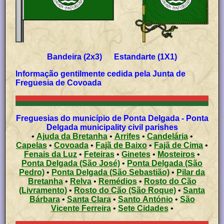
Bandeira (2x3) Estandarte (1X1)
Informação gentilmente cedida pela Junta de
Freguesia de Covoada
Freguesias do município de Ponta Delgada - Ponta
Delgada municipality civil parishes
•
Ajuda da Bretanha
•
Arrifes
•
Candelária
•
Capelas
•
Covoada
•
Fajã de Baixo
•
Fajã de Cima
•
Fenais da Luz
•
Feteiras
•
Ginetes
•
Mosteiros
•
Ponta Delgada (São José)
•
Ponta Delgada (São
Pedro)
•
Ponta Delgada (São Sebastião)
•
Pilar da
Bretanha
•
Relva
•
Remédios
•
Rosto do Cão
(Livramento)
•
Rosto do Cão (São Roque)
•
Santa
Bárbara
•
Santa Clara
•
Santo António
•
São
Vicente Ferreira
•
Sete Cidades
•