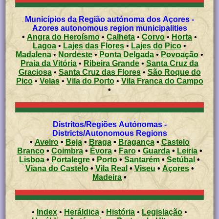
Municípios da Região autónoma dos Açores -
Azores autonomous region municipalities
•
Angra do Heroísmo
•
Calheta
•
Corvo
•
Horta
•
Lagoa
•
Lajes das Flores
•
Lajes do Pico
•
Madalena
•
Nordeste
•
Ponta Delgada
•
Povoação
•
Praia da Vitória
•
Ribeira Grande
•
Santa Cruz da
Graciosa
•
Santa Cruz das Flores
•
São Roque do
Pico
•
Velas
•
Vila do Porto
•
Vila Franca do Campo
•
Distritos/Regiões Autónomas -
Districts/Autonomous Regions
•
Aveiro
•
Beja
•
Braga
•
Bragança
•
Castelo
Branco
•
Coimbra
•
Évora
•
Faro
•
Guarda
•
Leiria
•
Lisboa
•
Portalegre
•
Porto
•
Santarém
•
Setúbal
•
Viana do Castelo
•
Vila Real
•
Viseu
•
Açores
•
Madeira
•
•
Index
•
Heráldica
•
História
•
Legislação
•