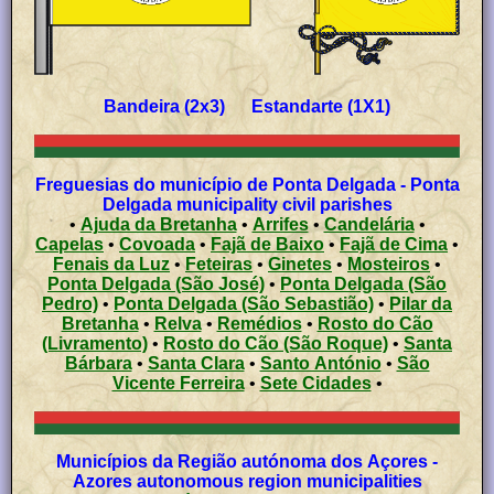
Bandeira (2x3) Estandarte (1X1)
Freguesias do município de Ponta Delgada - Ponta
Delgada municipality civil parishes
•
Ajuda da Bretanha
•
Arrifes
•
Candelária
•
Capelas
•
Covoada
•
Fajã de Baixo
•
Fajã de Cima
•
Fenais da Luz
•
Feteiras
•
Ginetes
•
Mosteiros
•
Ponta Delgada (São José)
•
Ponta Delgada (São
Pedro)
•
Ponta Delgada (São Sebastião)
•
Pilar da
Bretanha
•
Relva
•
Remédios
•
Rosto do Cão
(Livramento)
•
Rosto do Cão (São Roque)
•
Santa
Bárbara
•
Santa Clara
•
Santo António
•
São
Vicente Ferreira
•
Sete Cidades
•
Municípios da Região autónoma dos Açores -
Azores autonomous region municipalities