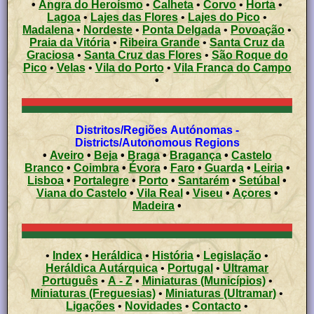
•
Angra do Heroísmo
•
Calheta
•
Corvo
•
Horta
•
Lagoa
•
Lajes das Flores
•
Lajes do Pico
•
Madalena
•
Nordeste
•
Ponta Delgada
•
Povoação
•
Praia da Vitória
•
Ribeira Grande
•
Santa Cruz da
Graciosa
•
Santa Cruz das Flores
•
São Roque do
Pico
•
Velas
•
Vila do Porto
•
Vila Franca do Campo
•
Distritos/Regiões Autónomas -
Districts/Autonomous Regions
•
Aveiro
•
Beja
•
Braga
•
Bragança
•
Castelo
Branco
•
Coimbra
•
Évora
•
Faro
•
Guarda
•
Leiria
•
Lisboa
•
Portalegre
•
Porto
•
Santarém
•
Setúbal
•
Viana do Castelo
•
Vila Real
•
Viseu
•
Açores
•
Madeira
•
•
Index
•
Heráldica
•
História
•
Legislação
•
Heráldica Autárquica
•
Portugal
•
Ultramar
Português
•
A - Z
•
Miniaturas (Municípios)
•
Miniaturas (Freguesias)
•
Miniaturas (Ultramar)
•
Ligações
•
Novidades
•
Contacto
•