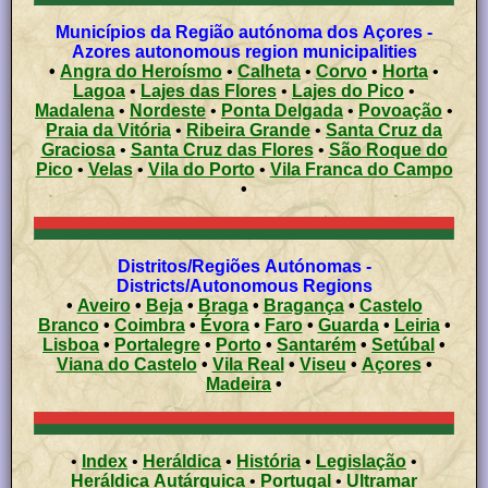
Municípios da Região autónoma dos Açores -
Azores autonomous region municipalities
•
Angra do Heroísmo
•
Calheta
•
Corvo
•
Horta
•
Lagoa
•
Lajes das Flores
•
Lajes do Pico
•
Madalena
•
Nordeste
•
Ponta Delgada
•
Povoação
•
Praia da Vitória
•
Ribeira Grande
•
Santa Cruz da
Graciosa
•
Santa Cruz das Flores
•
São Roque do
Pico
•
Velas
•
Vila do Porto
•
Vila Franca do Campo
•
Distritos/Regiões Autónomas -
Districts/Autonomous Regions
•
Aveiro
•
Beja
•
Braga
•
Bragança
•
Castelo
Branco
•
Coimbra
•
Évora
•
Faro
•
Guarda
•
Leiria
•
Lisboa
•
Portalegre
•
Porto
•
Santarém
•
Setúbal
•
Viana do Castelo
•
Vila Real
•
Viseu
•
Açores
•
Madeira
•
•
Index
•
Heráldica
•
História
•
Legislação
•
Heráldica Autárquica
•
Portugal
•
Ultramar