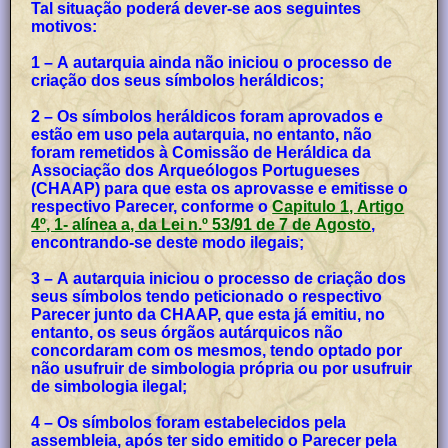
Tal situação poderá dever-se aos seguintes
motivos:
1 – A autarquia ainda não iniciou o processo de
criação dos seus símbolos heráldicos;
2 – Os símbolos heráldicos foram aprovados e
estão em uso pela autarquia, no entanto, não
foram remetidos à Comissão de Heráldica da
Associação dos Arqueólogos Portugueses
(CHAAP) para que esta os aprovasse e emitisse o
respectivo Parecer, conforme o
Capitulo 1, Artigo
4º, 1- alínea a, da Lei n.º 53/91 de 7 de Agosto
,
encontrando-se deste modo ilegais;
3 – A autarquia iniciou o processo de criação dos
seus símbolos tendo peticionado o respectivo
Parecer junto da CHAAP, que esta já emitiu, no
entanto, os seus órgãos autárquicos não
concordaram com os mesmos, tendo optado por
não usufruir de simbologia própria ou por usufruir
de simbologia ilegal;
4 – Os símbolos foram estabelecidos pela
assembleia, após ter sido emitido o Parecer pela