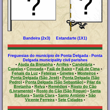
Bandeira (2x3) Estandarte (1X1)
Freguesias do município de Ponta Delgada - Ponta
Delgada municipality civil parishes
•
Ajuda da Bretanha
•
Arrifes
•
Candelária
•
Capelas
•
Covoada
•
Fajã de Baixo
•
Fajã de Cima
•
Fenais da Luz
•
Feteiras
•
Ginetes
•
Mosteiros
•
Ponta Delgada (São José)
•
Ponta Delgada (São
Pedro)
•
Ponta Delgada (São Sebastião)
•
Pilar da
Bretanha
•
Relva
•
Remédios
•
Rosto do Cão
(Livramento)
•
Rosto do Cão (São Roque)
•
Santa
Bárbara
•
Santa Clara
•
Santo António
•
São
Vicente Ferreira
•
Sete Cidades
•