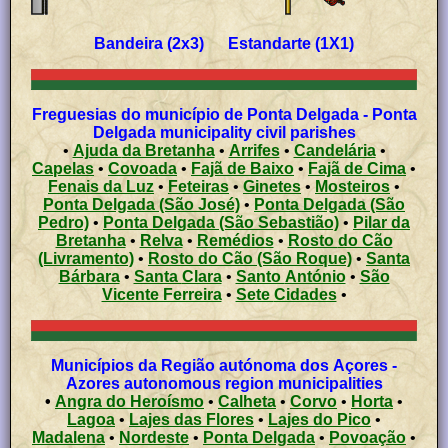
Bandeira (2x3) Estandarte (1X1)
Freguesias do município de Ponta Delgada - Ponta
Delgada municipality civil parishes
•
Ajuda da Bretanha
•
Arrifes
•
Candelária
•
Capelas
•
Covoada
•
Fajã de Baixo
•
Fajã de Cima
•
Fenais da Luz
•
Feteiras
•
Ginetes
•
Mosteiros
•
Ponta Delgada (São José)
•
Ponta Delgada (São
Pedro)
•
Ponta Delgada (São Sebastião)
•
Pilar da
Bretanha
•
Relva
•
Remédios
•
Rosto do Cão
(Livramento)
•
Rosto do Cão (São Roque)
•
Santa
Bárbara
•
Santa Clara
•
Santo António
•
São
Vicente Ferreira
•
Sete Cidades
•
Municípios da Região autónoma dos Açores -
Azores autonomous region municipalities
•
Angra do Heroísmo
•
Calheta
•
Corvo
•
Horta
•
Lagoa
•
Lajes das Flores
•
Lajes do Pico
•
Madalena
•
Nordeste
•
Ponta Delgada
•
Povoação
•