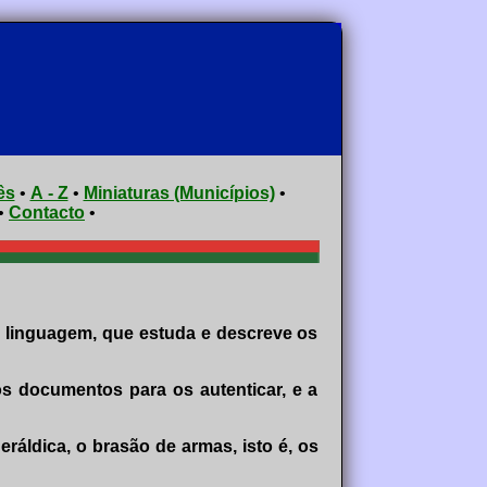
ês
•
A - Z
•
Miniaturas (Municípios)
•
•
Contacto
•
ia linguagem, que estuda e descreve os
os documentos para os autenticar, e a
ráldica, o brasão de armas, isto é, os