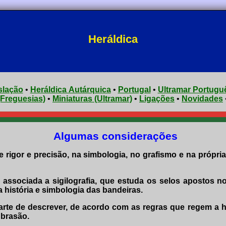
Heráldica
slação
•
Heráldica Autárquica
•
Portugal
•
Ultramar Portugu
(Freguesias)
•
Miniaturas (Ultramar)
•
Ligações
•
Novidades
Algumas considerações
e rigor e precisão, na simbologia, no grafismo e na própr
 associada a sigilografia, que estuda os selos apostos n
a história e simbologia das bandeiras.
rte de descrever, de acordo com as regras que regem a he
 brasão.