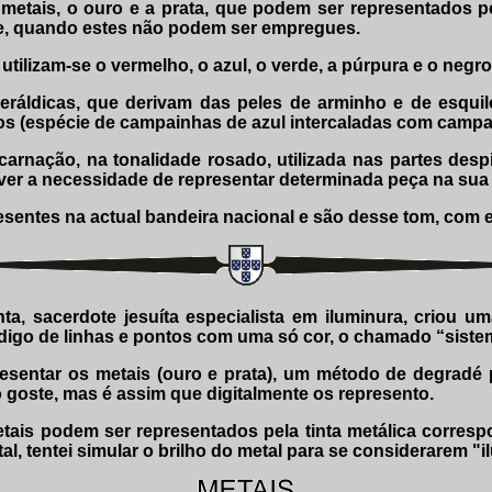
 metais, o ouro e a prata, que podem ser representados p
te, quando estes não podem ser empregues.
utilizam-se o vermelho, o azul, o verde, a púrpura e o negro
heráldicas, que derivam das peles de arminho e de esqui
ros (espécie de campainhas de azul intercaladas com campai
 carnação, na tonalidade rosado, utilizada nas partes d
ver a necessidade de representar determinada peça na sua c
esentes na actual bandeira nacional e são desse tom, com 
nta, sacerdote jesuíta especialista em iluminura, criou u
digo de linhas e pontos com uma só cor, o chamado “sistem
esentar os metais (ouro e prata), um método de degradé p
 goste, mas é assim que digitalmente os represento.
ais podem ser representados pela tinta metálica corresp
l, tentei simular o brilho do metal para se considerarem "il