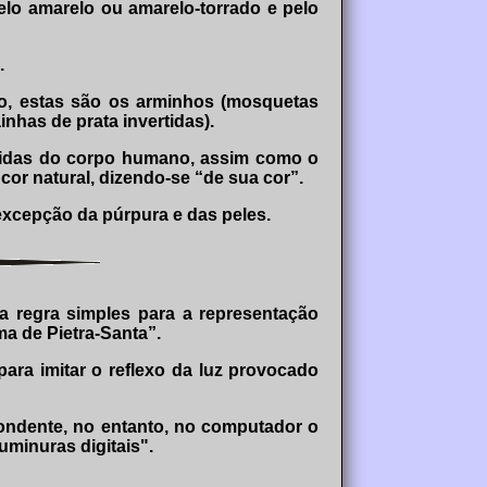
elo amarelo ou amarelo-torrado e pelo
.
lo, estas são os arminhos (mosquetas
nhas de prata invertidas).
espidas do corpo humano, assim como o
or natural, dizendo-se “de sua cor”.
excepção da púrpura e das peles.
ma regra simples para a representação
a de Pietra-Santa”.
ara imitar o reflexo da luz provocado
ondente, no entanto, no computador o
uminuras digitais".