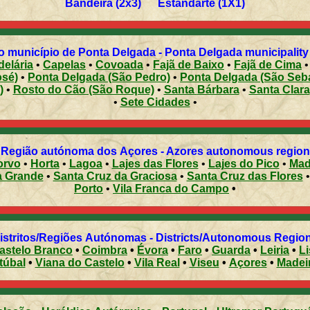
Bandeira (2x3) Estandarte (1X1)
 município de Ponta Delgada - Ponta Delgada municipality 
elária
•
Capelas
•
Covoada
•
Fajã de Baixo
•
Fajã de Cima
José)
•
Ponta Delgada (São Pedro)
•
Ponta Delgada (São Se
)
•
Rosto do Cão (São Roque)
•
Santa Bárbara
•
Santa Clara
•
Sete Cidades
•
 Região autónoma dos Açores - Azores autonomous region 
orvo
•
Horta
•
Lagoa
•
Lajes das Flores
•
Lajes do Pico
•
Mad
a Grande
•
Santa Cruz da Graciosa
•
Santa Cruz das Flores
Porto
•
Vila Franca do Campo
•
Distritos/Regiões Autónomas - Districts/Autonomous Regi
astelo Branco
•
Coimbra
•
Évora
•
Faro
•
Guarda
•
Leiria
•
L
túbal
•
Viana do Castelo
•
Vila Real
•
Viseu
•
Açores
•
Madei