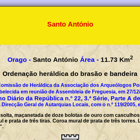
Santo António
2
Orago -
Santo António
Área -
11.73
Km
Ordenação heráldica do brasão e bandeira
Comissão de Heráldica da Associação dos Arqueólogos Por
belecida em reunião de Assembleia de Freguesia, em 27/12
o Diário da República n.º 22, 3.ª Série, Parte A d
 Direcção Geral de Autarquias Locais, com o n.º 119/2005, 
a, solta, maçanetada de doze bolotas de ouro com casculh
e prata de três tiras. Coroa mural de prata de três torres. 
“.