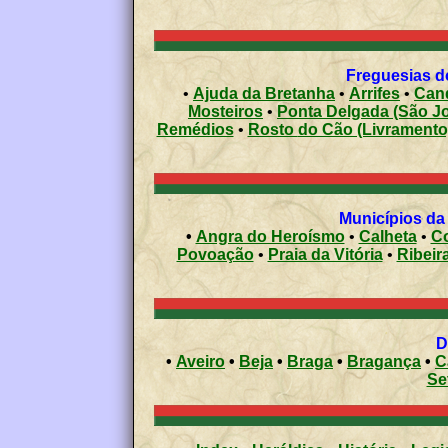
Freguesias do
•
Ajuda da Bretanha
•
Arrifes
•
Cand
Mosteiros
•
Ponta Delgada (São 
Remédios
•
Rosto do Cão (Livramento
Municípios da
•
Angra do Heroísmo
•
Calheta
•
C
Povoação
•
Praia da Vitória
•
Ribeir
•
Aveiro
•
Beja
•
Braga
•
Bragança
•
C
Se