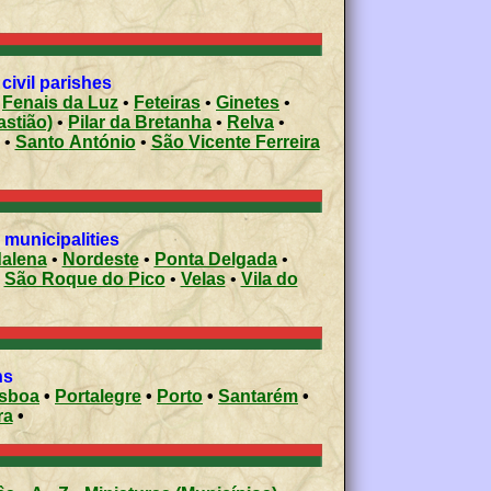
civil parishes
•
Fenais da Luz
•
Feteiras
•
Ginetes
•
bastião)
•
Pilar da Bretanha
•
Relva
•
•
Santo António
•
São Vicente Ferreira
municipalities
alena
•
Nordeste
•
Ponta Delgada
•
•
São Roque do Pico
•
Velas
•
Vila do
ons
isboa
•
Portalegre
•
Porto
•
Santarém
•
ra
•