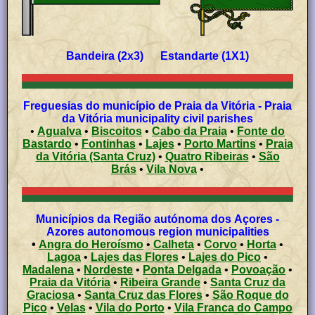
Bandeira (2x3) Estandarte (1X1)
Freguesias do município de Praia da Vitória - Praia
da Vitória municipality civil parishes
•
Agualva
•
Biscoitos
•
Cabo da Praia
•
Fonte do
Bastardo
•
Fontinhas
•
Lajes
•
Porto Martins
•
Praia
da Vitória (Santa Cruz)
•
Quatro Ribeiras
•
São
Brás
•
Vila Nova
•
Municípios da Região autónoma dos Açores -
Azores autonomous region municipalities
•
Angra do Heroísmo
•
Calheta
•
Corvo
•
Horta
•
Lagoa
•
Lajes das Flores
•
Lajes do Pico
•
Madalena
•
Nordeste
•
Ponta Delgada
•
Povoação
•
Praia da Vitória
•
Ribeira Grande
•
Santa Cruz da
Graciosa
•
Santa Cruz das Flores
•
São Roque do
Pico
•
Velas
•
Vila do Porto
•
Vila Franca do Campo