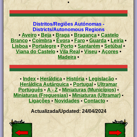
•
Distritos/Regiões Autónomas -
Districts/Autonomous Regions
•
Aveiro
•
Beja
•
Braga
•
Bragança
•
Castelo
Branco
•
Coimbra
•
Évora
•
Faro
•
Guarda
•
Leiria
•
Lisboa
•
Portalegre
•
Porto
•
Santarém
•
Setúbal
•
Viana do Castelo
•
Vila Real
•
Viseu
•
Açores
•
Madeira
•
•
Index
•
Heráldica
•
História
•
Legislação
•
Heráldica Autárquica
•
Portugal
•
Ultramar
Português
•
A - Z
•
Miniaturas (Municípios)
•
Miniaturas (Freguesias)
•
Miniaturas (Ultramar)
•
Ligações
•
Novidades
•
Contacto
•
Actualizada/Updated: 24/04/2024