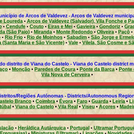
nicípio de Arcos de Valdevez - Arcos de Valdevez municipali
 e Loureda
•
Arcos de Valdevez (Salvador), Vila Fonche e P
o
•
Cendufe
•
Couto
•
Eiras e Mei
•
Gavieira
•
Gondoriz
•
Grad
da (São Paio)
•
Miranda
•
Monte Redondo
•
Oliveira
•
Paçô
•
o
•
Rio Frio
•
Rio de Moinhos
•
Sabadim
•
São Jorge e Ermel
 (Santa Maria e São Vicente)
•
Vale
•
Vilela, São Cosme e S
Municípios do distrito de Viana do Castelo - Viana do Castelo district
aço
•
Monção
•
Paredes de Coura
•
Ponte da Barca
•
Ponte 
Vila Nova de Cerveira
•
Distritos/Regiões Autónomas - Districts/Autonomous Regi
astelo Branco
•
Coimbra
•
Évora
•
Faro
•
Guarda
•
Leiria
•
L
túbal
•
Viana do Castelo
•
Vila Real
•
Viseu
•
Açores
•
Madei
slação
•
Heráldica Autárquica
•
Portugal
•
Ultramar Portugu
(Freguesias)
•
Miniaturas (Ultramar)
•
Ligações
•
Novidades