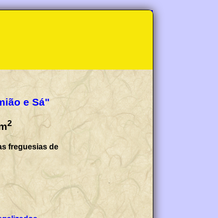
mião e Sá"
2
m
as freguesias de