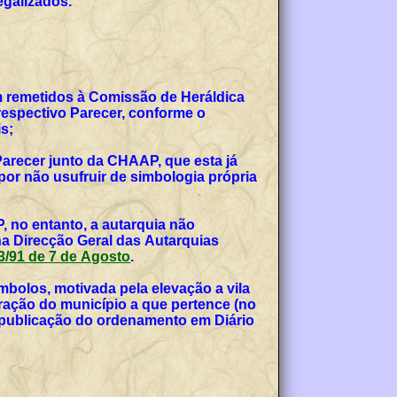
egalizados.
am remetidos à Comissão de Heráldica
espectivo Parecer, conforme o
s;
Parecer junto da CHAAP, que esta já
or não usufruir de simbologia própria
, no entanto, a autarquia não
na Direcção Geral das Autarquias
 53/91 de 7 de Agosto
.
bolos, motivada pela elevação a vila
teração do município a que pertence (no
, publicação do ordenamento em Diário