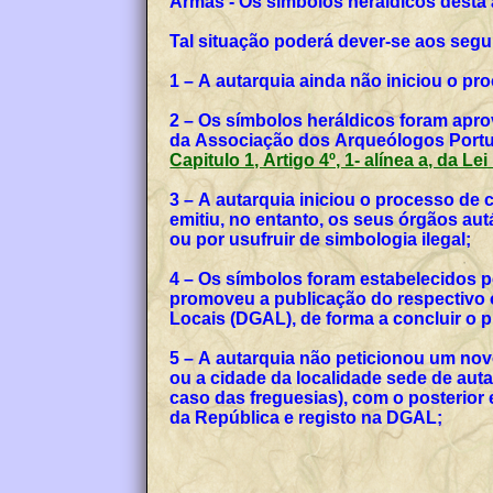
Armas - Os símbolos heráldicos desta
Tal situação poderá dever-se aos segu
1 – A autarquia ainda não iniciou o p
2 – Os símbolos heráldicos foram apro
da Associação dos Arqueólogos Portug
Capitulo 1, Artigo 4º, 1- alínea a, da Le
3 – A autarquia iniciou o processo de
emitiu, no entanto, os seus órgãos a
ou por usufruir de simbologia ilegal;
4 – Os símbolos foram estabelecidos p
promoveu a publicação do respectivo o
Locais (DGAL), de forma a concluir o
5 – A autarquia não peticionou um no
ou a cidade da localidade sede de auta
caso das freguesias), com o posterior
da República e registo na DGAL;