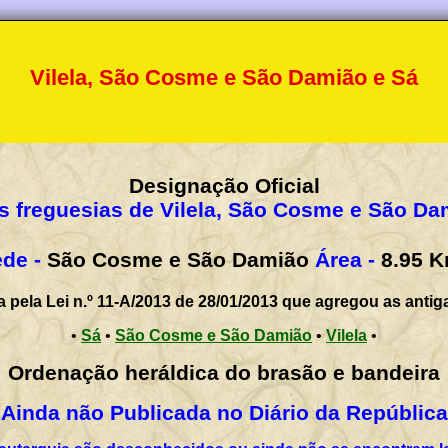
Vilela, São Cosme e São Damião e Sá
Designação Oficial
s freguesias de Vilela, São Cosme e São Da
de -
São Cosme e São Damião
Área -
8.95
K
a pela Lei n.º 11-A/2013 de 28/01/2013 que agregou as antig
•
Sá
•
São Cosme e São Damião
•
Vilela
•
Ordenação heráldica do brasão e bandeira
Ainda não Publicada no Diário da República