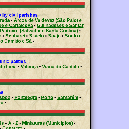
ty civil parishes
arada
•
Arcos de Valdevez (São Paio) e
e e Carralcova
•
Guilhadeses e Santar
Padreiro (Salvador e Santa Cristina)
•
o
•
Senharei
•
Sistelo
•
Soajo
•
Souto e
ão Damião e Sá
•
 municipalities
de Lima
•
Valença
•
Viana do Castelo
•
ons
isboa
•
Portalegre
•
Porto
•
Santarém
•
ra
•
ês
•
A - Z
•
Miniaturas (Municípios)
•
•
Contacto
•