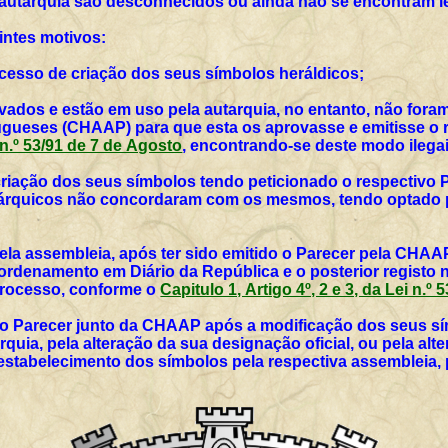
 autarquia são desconhecidos ou ainda não se encontram l
intes motivos:
rocesso de criação dos seus símbolos heráldicos;
vados e estão em uso pela autarquia, no entanto, não for
ueses (CHAAP) para que esta os aprovasse e emitisse o r
i n.º 53/91 de 7 de Agosto
, encontrando-se deste modo ilegai
 criação dos seus símbolos tendo peticionado o respectivo 
utárquicos não concordaram com os mesmos, tendo optado p
ela assembleia, após ter sido emitido o Parecer pela CHAAP
rdenamento em Diário da República e o posterior registo 
 processo, conforme o
Capitulo 1, Artigo 4º, 2 e 3, da Lei n.º
vo Parecer junto da CHAAP após a modificação dos seus sím
rquia, pela alteração da sua designação oficial, ou pela al
 estabelecimento dos símbolos pela respectiva assembleia