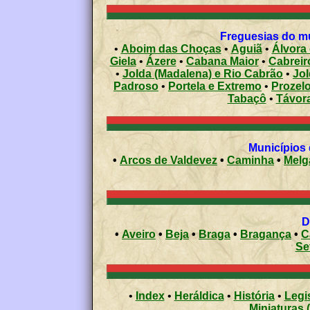
Freguesias do mu
•
Aboim das Choças
•
Aguiã
•
Álvora
Giela
•
Ázere
•
Cabana Maior
•
Cabreir
•
Jolda (Madalena) e Rio Cabrão
•
Jol
Padroso
•
Portela e Extremo
•
Prozel
Tabaçô
•
Távora
•
Arcos de Valdevez
•
Caminha
•
Melg
•
Aveiro
•
Beja
•
Braga
•
Bragança
•
C
Se
•
Index
•
Heráldica
•
História
•
Legi
Miniaturas 