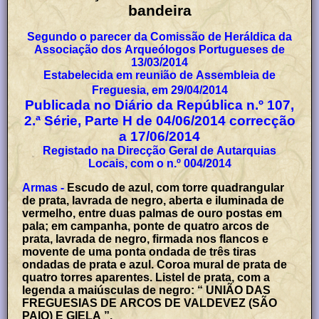
bandeira
Segundo o parecer da Comissão de Heráldica da
Associação dos Arqueólogos Portugueses de
13/03/2014
Estabelecida em reunião de Assembleia de
Freguesia, em 29/04/2014
Publicada no Diário da República n.º 107,
2.ª Série, Parte H de 04/06/2014 correcção
a 17/06/2014
Registado na Direcção Geral de Autarquias
Locais, com o n.º 004/2014
Armas -
Escudo de azul, com torre quadrangular
de prata, lavrada de negro, aberta e iluminada de
vermelho, entre duas palmas de ouro postas em
pala; em campanha, ponte de quatro arcos de
prata, lavrada de negro, firmada nos flancos e
movente de uma ponta ondada de três tiras
ondadas de prata e azul. Coroa mural de prata de
quatro torres aparentes. Listel de prata, com a
legenda a maiúsculas de negro: “ UNIÃO DAS
FREGUESIAS DE ARCOS DE VALDEVEZ (SÃO
PAIO) E GIELA ”.