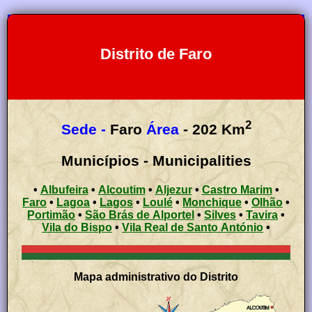
Distrito de Faro
2
Sede -
Faro
Área
- 202 Km
Municípios - Municipalities
•
Albufeira
•
Alcoutim
•
Aljezur
•
Castro Marim
•
Faro
•
Lagoa
•
Lagos
•
Loulé
•
Monchique
•
Olhão
•
Portimão
•
São Brás de Alportel
•
Silves
•
Tavira
•
Vila do Bispo
•
Vila Real de Santo António
•
Mapa administrativo do Distrito