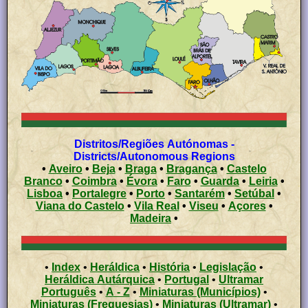
Distritos/Regiões Autónomas -
Districts/Autonomous Regions
•
Aveiro
•
Beja
•
Braga
•
Bragança
•
Castelo
Branco
•
Coimbra
•
Évora
•
Faro
•
Guarda
•
Leiria
•
Lisboa
•
Portalegre
•
Porto
•
Santarém
•
Setúbal
•
Viana do Castelo
•
Vila Real
•
Viseu
•
Açores
•
Madeira
•
•
Index
•
Heráldica
•
História
•
Legislação
•
Heráldica Autárquica
•
Portugal
•
Ultramar
Português
•
A - Z
•
Miniaturas (Municípios)
•
Miniaturas (Freguesias)
•
Miniaturas (Ultramar)
•