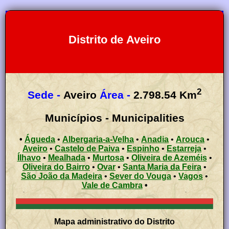
Distrito de Aveiro
2
Sede -
Aveiro
Área -
2.798.54 Km
Municípios - Municipalities
•
Águeda
•
Albergaria-a-Velha
•
Anadia
•
Arouca
•
Aveiro
•
Castelo de Paiva
•
Espinho
•
Estarreja
•
Ílhavo
•
Mealhada
•
Murtosa
•
Oliveira de Azeméis
•
Oliveira do Bairro
•
Ovar
•
Santa Maria da Feira
•
São João da Madeira
•
Sever do Vouga
•
Vagos
•
Vale de Cambra
•
Mapa administrativo do Distrito