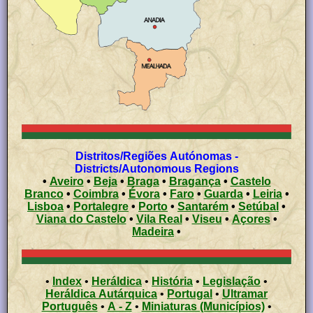
Distritos/Regiões Autónomas -
Districts/Autonomous Regions
•
Aveiro
•
Beja
•
Braga
•
Bragança
•
Castelo
Branco
•
Coimbra
•
Évora
•
Faro
•
Guarda
•
Leiria
•
Lisboa
•
Portalegre
•
Porto
•
Santarém
•
Setúbal
•
Viana do Castelo
•
Vila Real
•
Viseu
•
Açores
•
Madeira
•
•
Index
•
Heráldica
•
História
•
Legislação
•
Heráldica Autárquica
•
Portugal
•
Ultramar
Português
•
A - Z
•
Miniaturas (Municípios)
•