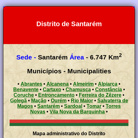
Distrito de Santarém
2
Sede -
Santarém
Área
- 6.747 Km
Municípios - Municipalities
•
Abrantes
•
Alcanena
•
Almeirim
•
Alpiarça
•
Benavente
•
Cartaxo
•
Chamusca
•
Constância
•
Coruche
•
Entroncamento
•
Ferreira do Zêzere
•
Golegã
•
Mação
•
Ourém
•
Rio Maior
•
Salvaterra de
Magos
•
Santarém
•
Sardoal
•
Tomar
•
Torres
Novas
•
Vila Nova da Barquinha
•
Mapa administrativo do Distrito