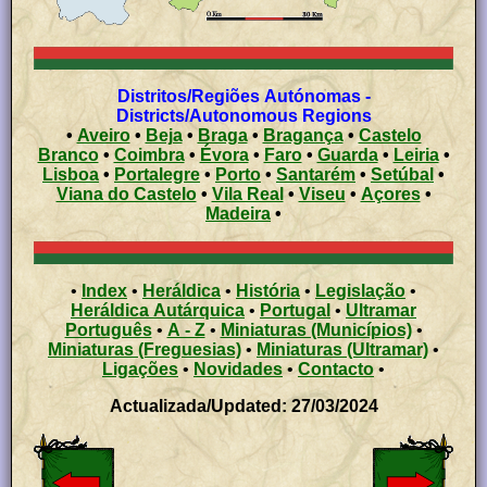
Distritos/Regiões Autónomas -
Districts/Autonomous Regions
•
Aveiro
•
Beja
•
Braga
•
Bragança
•
Castelo
Branco
•
Coimbra
•
Évora
•
Faro
•
Guarda
•
Leiria
•
Lisboa
•
Portalegre
•
Porto
•
Santarém
•
Setúbal
•
Viana do Castelo
•
Vila Real
•
Viseu
•
Açores
•
Madeira
•
•
Index
•
Heráldica
•
História
•
Legislação
•
Heráldica Autárquica
•
Portugal
•
Ultramar
Português
•
A - Z
•
Miniaturas (Municípios)
•
Miniaturas (Freguesias)
•
Miniaturas (Ultramar)
•
Ligações
•
Novidades
•
Contacto
•
Actualizada/Updated: 27/03/2024