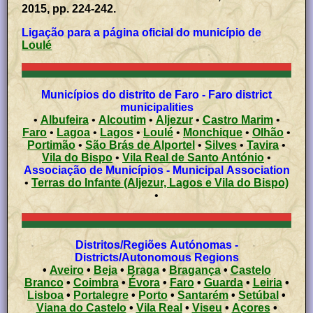
2015, pp. 224-242.
Ligação para a página oficial do município de
Loulé
Municípios do distrito de Faro - Faro district
municipalities
•
Albufeira
•
Alcoutim
•
Aljezur
•
Castro Marim
•
Faro
•
Lagoa
•
Lagos
•
Loulé
•
Monchique
•
Olhão
•
Portimão
•
São Brás de Alportel
•
Silves
•
Tavira
•
Vila do Bispo
•
Vila Real de Santo António
•
Associação de Municípios - Municipal Association
•
Terras do Infante (Aljezur, Lagos e Vila do Bispo)
•
Distritos/Regiões Autónomas -
Districts/Autonomous Regions
•
Aveiro
•
Beja
•
Braga
•
Bragança
•
Castelo
Branco
•
Coimbra
•
Évora
•
Faro
•
Guarda
•
Leiria
•
Lisboa
•
Portalegre
•
Porto
•
Santarém
•
Setúbal
•
Viana do Castelo
•
Vila Real
•
Viseu
•
Açores
•