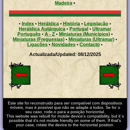
Madeira
•
•
Index
•
Heráldica
•
História
•
Legislação
•
Heráldica Autárquica
•
Portugal
•
Ultramar
Português
•
A - Z
•
Miniaturas (Municípios)
•
Miniaturas (Freguesias)
•
Miniaturas (Ultramar)
•
Ligações
•
Novidades
•
Contacto
•
Actualizada/Updated: 08/12/2025
Este site foi reconstruido para ser compatível com dispositivos
móveis, mas é possível que não se adapte a todos. Se for o
seu caso, rode-o para a posição horizontal.
This website was rebuilt for mobile device's compatibility, but it´s
possible that it's not mobile friendly on some of them. If that's
your case, rotate the device to the horizontal position.