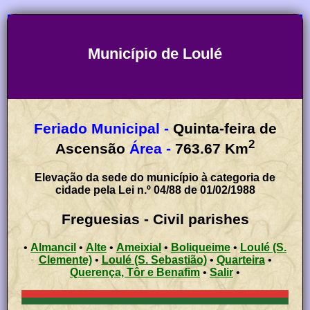
Município de Loulé
Feriado Municipal -
Quinta-feira de
2
Ascensão
Área -
763.67
Km
Elevação da sede do município à categoria de
cidade pela Lei n.º 04/88 de 01/02/1988
Freguesias - Civil parishes
•
Almancil
•
Alte
•
Ameixial
•
Boliqueime
•
Loulé (S.
Clemente)
•
Loulé (S. Sebastião)
•
Quarteira
•
Querença, Tôr e Benafim
•
Salir
•