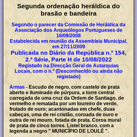
Segunda ordenação heráldica do
brasão e bandeira
Segundo o parecer da Comissão de Heráldica da
Associação dos Arqueólogos Portugueses de
16/09/2008
Estabelecida em reunião da Assembleia Municipal,
em 27/11/2009
Publicada no Diário da República n.º 154,
2.ª Série, Parte H de 10/08/2022
Registado na Direcção Geral de Autarquias
Locais, com o n.º (Desconhecido ou ainda não
registado)
Armas -
Escudo de negro, com castelo de prata
aberto e iluminado de púrpura, a torre central
carregada de uma cruz da Ordem de Santiago, de
vermelho e rematada por um loureiro de verde,
frutado de ouro; acantonadas em chefe, duas
cabeças, uma de rei cristão, coroada de ouro e
outra de rei mouro, fotada de prata. Coroa mural
de prata de cinco torres. Listel branco, com a
legenda a negro " MUNICÍPIO DE LOULÉ ".