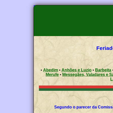
Feriad
•
Abedim
•
Anhões e Luzio
•
Barbeita
Merufe
•
Messegães, Valadares e S
L
Segundo o parecer da Comissã