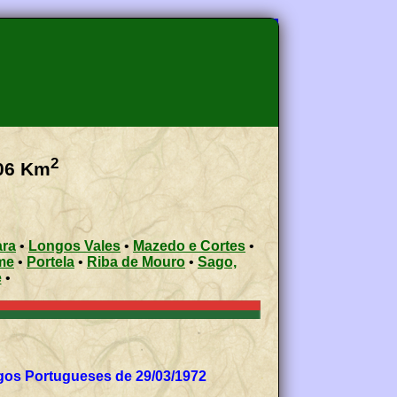
2
06
Km
ara
•
Longos Vales
•
Mazedo e Cortes
•
me
•
Portela
•
Riba de Mouro
•
Sago,
e
•
gos Portugueses de 29/03/1972