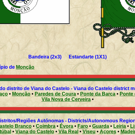
Bandeira (2x3) Estandarte (1X1)
 oficial do município de
Monção
Municípios do distrito de Viana do Castelo - Viana do Castelo district
aço
•
Monção
•
Paredes de Coura
•
Ponte da Barca
•
Ponte 
Vila Nova de Cerveira
•
Distritos/Regiões Autónomas - Districts/Autonomous Regi
astelo Branco
•
Coimbra
•
Évora
•
Faro
•
Guarda
•
Leiria
•
L
túbal
•
Viana do Castelo
•
Vila Real
•
Viseu
•
Açores
•
Madei