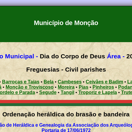
Município de Monção
o Municipal -
Dia do Corpo de Deus
Área -
2
Freguesias - Civil parishes
•
Barroças e Taias
•
Bela
•
Cambeses
•
Ceivães e Badim
•
L
á
•
Monção e Troviscoso
•
Moreira
•
Pias
•
Pinheiros
•
Poda
ordelo e Parada
•
Segude
•
Tangil
•
Troporiz e Lapela
•
Trut
Ordenação heráldica do brasão e bandeira
o de Heráldica e Genealogia da Associação dos Arqueólo
Portaria de 17/06/1972