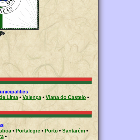
 municipalities
de Lima
•
Valença
•
Viana do Castelo
•
ons
isboa
•
Portalegre
•
Porto
•
Santarém
•
ra
•