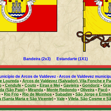
Bandeira (2x3) Estandarte (1X1)
nicípio de Arcos de Valdevez - Arcos de Valdevez municipali
 e Loureda
•
Arcos de Valdevez (Salvador), Vila Fonche e P
o
•
Cendufe
•
Couto
•
Eiras e Mei
•
Gavieira
•
Gondoriz
•
Grad
da (São Paio)
•
Miranda
•
Monte Redondo
•
Oliveira
•
Paçô
•
o
•
Rio Frio
•
Rio de Moinhos
•
Sabadim
•
São Jorge e Ermel
 (Santa Maria e São Vicente)
•
Vale
•
Vilela, São Cosme e S