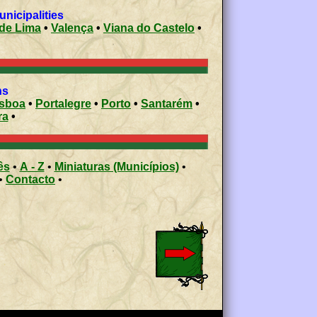
 municipalities
de Lima
•
Valença
•
Viana do Castelo
•
ons
isboa
•
Portalegre
•
Porto
•
Santarém
•
ra
•
ês
•
A - Z
•
Miniaturas (Municípios)
•
•
Contacto
•