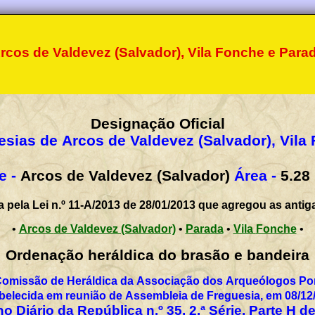
rcos de Valdevez (Salvador), Vila Fonche e Para
Designação Oficial
esias de Arcos de Valdevez (Salvador), Vila
e -
Arcos de Valdevez (Salvador)
Área -
5.28
a pela Lei n.º 11-A/2013 de 28/01/2013 que agregou as antig
•
Arcos de Valdevez (Salvador)
•
Parada
•
Vila Fonche
•
Ordenação heráldica do brasão e bandeira
Comissão de Heráldica da Associação dos Arqueólogos Por
belecida em reunião de Assembleia de Freguesia, em 08/12
o Diário da República n.º 35, 2.ª Série, Parte H d