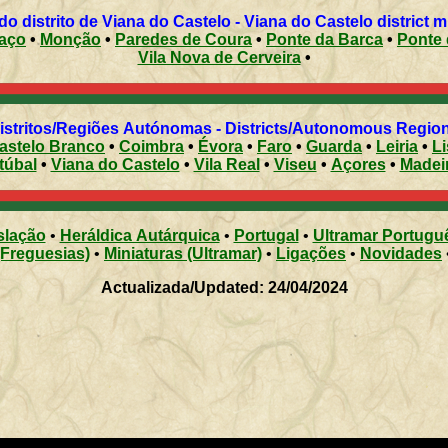
Municípios do distrito de Viana do Castelo - Viana do Castelo district
aço
•
Monção
•
Paredes de Coura
•
Ponte da Barca
•
Ponte 
Vila Nova de Cerveira
•
Distritos/Regiões Autónomas - Districts/Autonomous Regi
astelo Branco
•
Coimbra
•
Évora
•
Faro
•
Guarda
•
Leiria
•
L
túbal
•
Viana do Castelo
•
Vila Real
•
Viseu
•
Açores
•
Madei
slação
•
Heráldica Autárquica
•
Portugal
•
Ultramar Portugu
(Freguesias)
•
Miniaturas (Ultramar)
•
Ligações
•
Novidades
Actualizada/Updated: 24/04/2024