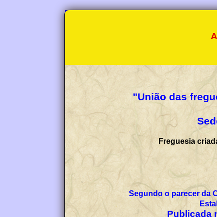
A
"União das fregu
Sed
Freguesia criad
Segundo o parecer da 
Esta
Publicada n