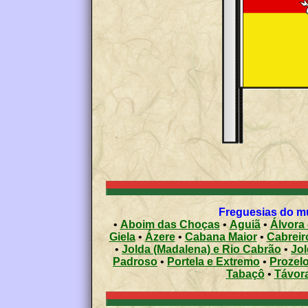
Freguesias do mu
•
Aboim das Choças
•
Aguiã
•
Álvora
Giela
•
Ázere
•
Cabana Maior
•
Cabreir
•
Jolda (Madalena) e Rio Cabrão
•
Jol
Padroso
•
Portela e Extremo
•
Prozel
Tabaçô
•
Távora