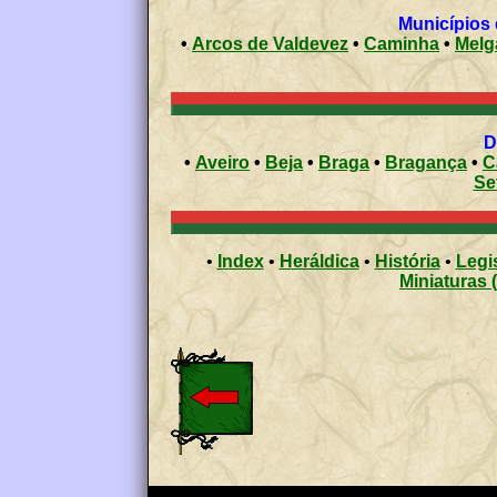
•
Arcos de Valdevez
•
Caminha
•
Melg
•
Aveiro
•
Beja
•
Braga
•
Bragança
•
C
Se
•
Index
•
Heráldica
•
História
•
Legi
Miniaturas 