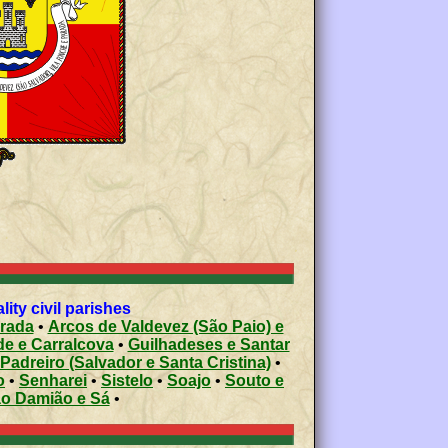
ty civil parishes
arada
•
Arcos de Valdevez (São Paio) e
e e Carralcova
•
Guilhadeses e Santar
Padreiro (Salvador e Santa Cristina)
•
o
•
Senharei
•
Sistelo
•
Soajo
•
Souto e
ão Damião e Sá
•