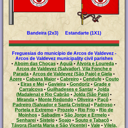
Bandeira (2x3) Estandarte (1X1)
Freguesias do município de Arcos de Valdevez -
Arcos de Valdevez municipality civil parishes
•
Aboim das Choças
•
Aguiã
•
Álvora e Loureda
•
Arcos de Valdevez (Salvador), Vila Fonche e
Parada
•
Arcos de Valdevez (São Paio) e Giela
•
Ázere
•
Cabana Maior
•
Cabreiro
•
Cendufe
•
Couto
•
Eiras e Mei
•
Gavieira
•
Gondoriz
•
Grade e
Carralcova
•
Guilhadeses e Santar
•
Jolda
(Madalena) e Rio Cabrão
•
Jolda (São Paio)
•
Miranda
•
Monte Redondo
•
Oliveira
•
Paçô
•
Padreiro (Salvador e Santa Cristina)
•
Padroso
•
Portela e Extremo
•
Prozelo
•
Rio Frio
•
Rio de
Moinhos
•
Sabadim
•
São Jorge e Ermelo
•
Senharei
•
Sistelo
•
Soajo
•
Souto e Tabaçô
•
Távora (Santa Maria e São Vicente)
•
Vale
•
Vilela,