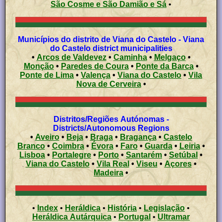
São Cosme e São Damião e Sá
•
Municípios do distrito de Viana do Castelo - Viana
do Castelo district municipalities
•
Arcos de Valdevez
•
Caminha
•
Melgaço
•
Monção
•
Paredes de Coura
•
Ponte da Barca
•
Ponte de Lima
•
Valença
•
Viana do Castelo
•
Vila
Nova de Cerveira
•
Distritos/Regiões Autónomas -
Districts/Autonomous Regions
•
Aveiro
•
Beja
•
Braga
•
Bragança
•
Castelo
Branco
•
Coimbra
•
Évora
•
Faro
•
Guarda
•
Leiria
•
Lisboa
•
Portalegre
•
Porto
•
Santarém
•
Setúbal
•
Viana do Castelo
•
Vila Real
•
Viseu
•
Açores
•
Madeira
•
•
Index
•
Heráldica
•
História
•
Legislação
•
Heráldica Autárquica
•
Portugal
•
Ultramar