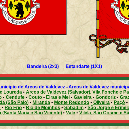
Bandeira (2x3) Estandarte (1X1)
nicípio de Arcos de Valdevez - Arcos de Valdevez municipali
 e Loureda
•
Arcos de Valdevez (Salvador), Vila Fonche e P
o
•
Cendufe
•
Couto
•
Eiras e Mei
•
Gavieira
•
Gondoriz
•
Grad
da (São Paio)
•
Miranda
•
Monte Redondo
•
Oliveira
•
Paçô
•
o
•
Rio Frio
•
Rio de Moinhos
•
Sabadim
•
São Jorge e Ermel
 (Santa Maria e São Vicente)
•
Vale
•
Vilela, São Cosme e S