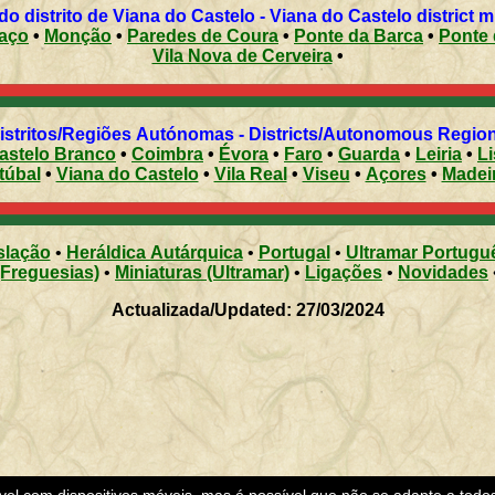
Municípios do distrito de Viana do Castelo - Viana do Castelo district
aço
•
Monção
•
Paredes de Coura
•
Ponte da Barca
•
Ponte 
Vila Nova de Cerveira
•
Distritos/Regiões Autónomas - Districts/Autonomous Regi
astelo Branco
•
Coimbra
•
Évora
•
Faro
•
Guarda
•
Leiria
•
L
túbal
•
Viana do Castelo
•
Vila Real
•
Viseu
•
Açores
•
Madei
slação
•
Heráldica Autárquica
•
Portugal
•
Ultramar Portugu
(Freguesias)
•
Miniaturas (Ultramar)
•
Ligações
•
Novidades
Actualizada/Updated: 27/03/2024