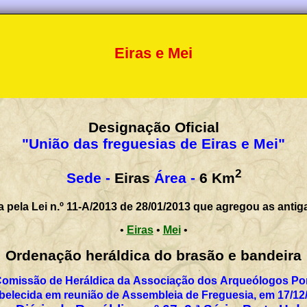
Eiras e Mei
Designação Oficial
"União das freguesias de Eiras e Mei"
2
Sede -
Eiras
Área -
6
Km
a pela Lei n.º 11-A/2013 de 28/01/2013 que agregou as antig
•
Eiras
•
Mei
•
Ordenação heráldica do brasão e bandeira
Comissão de Heráldica da Associação dos Arqueólogos Por
belecida em reunião de Assembleia de Freguesia, em 17/12