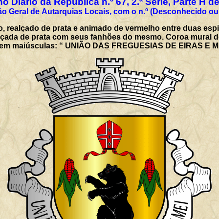
o Diário da República n.º 67, 2.ª Série, Parte H d
o Geral de Autarquias Locais, com o n.º (Desconhecido ou
, realçado de prata e animado de vermelho entre duas esp
lçada de prata com seus fanhões do mesmo. Coroa mural de
ro, em maiúsculas: “ UNIÃO DAS FREGUESIAS DE EIRAS E ME