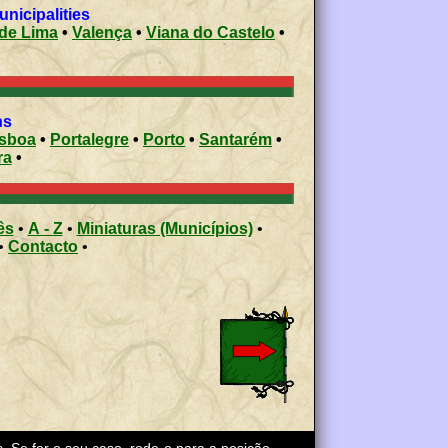
 municipalities
de Lima
•
Valença
•
Viana do Castelo
•
ons
isboa
•
Portalegre
•
Porto
•
Santarém
•
ra
•
ês
•
A - Z
•
Miniaturas (Municípios)
•
•
Contacto
•