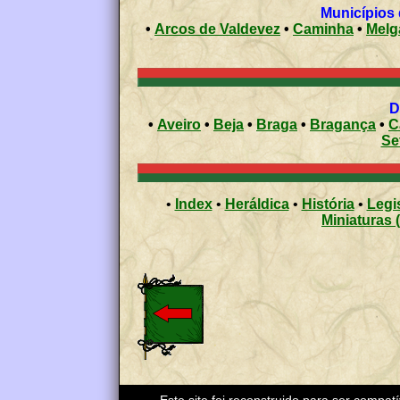
•
Arcos de Valdevez
•
Caminha
•
Melg
•
Aveiro
•
Beja
•
Braga
•
Bragança
•
C
Se
•
Index
•
Heráldica
•
História
•
Legi
Miniaturas 