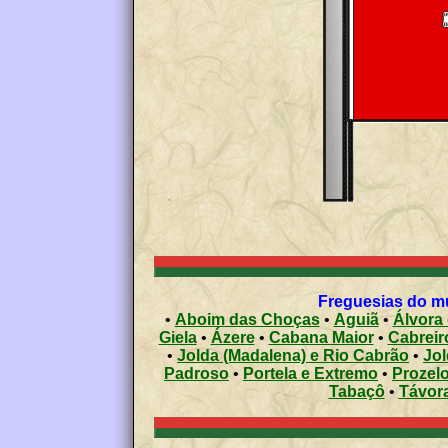
Freguesias do mu
•
Aboim das Choças
•
Aguiã
•
Álvora
Giela
•
Ázere
•
Cabana Maior
•
Cabreir
•
Jolda (Madalena) e Rio Cabrão
•
Jol
Padroso
•
Portela e Extremo
•
Prozel
Tabaçô
•
Távora