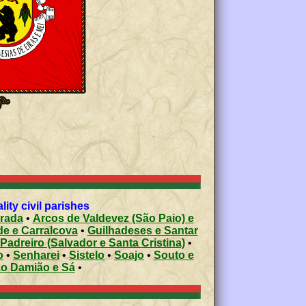
ty civil parishes
arada
•
Arcos de Valdevez (São Paio) e
e e Carralcova
•
Guilhadeses e Santar
Padreiro (Salvador e Santa Cristina)
•
o
•
Senharei
•
Sistelo
•
Soajo
•
Souto e
ão Damião e Sá
•