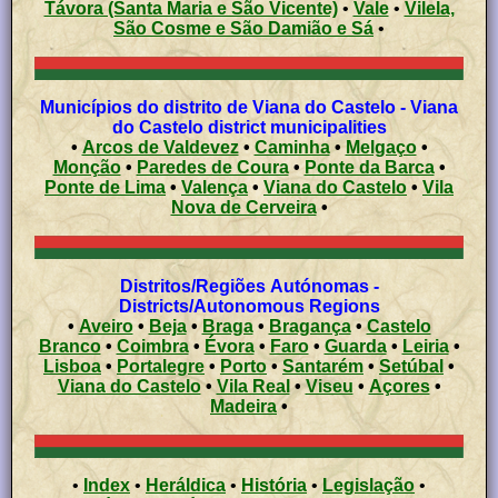
Távora (Santa Maria e São Vicente)
•
Vale
•
Vilela,
São Cosme e São Damião e Sá
•
Municípios do distrito de Viana do Castelo - Viana
do Castelo district municipalities
•
Arcos de Valdevez
•
Caminha
•
Melgaço
•
Monção
•
Paredes de Coura
•
Ponte da Barca
•
Ponte de Lima
•
Valença
•
Viana do Castelo
•
Vila
Nova de Cerveira
•
Distritos/Regiões Autónomas -
Districts/Autonomous Regions
•
Aveiro
•
Beja
•
Braga
•
Bragança
•
Castelo
Branco
•
Coimbra
•
Évora
•
Faro
•
Guarda
•
Leiria
•
Lisboa
•
Portalegre
•
Porto
•
Santarém
•
Setúbal
•
Viana do Castelo
•
Vila Real
•
Viseu
•
Açores
•
Madeira
•
•
Index
•
Heráldica
•
História
•
Legislação
•