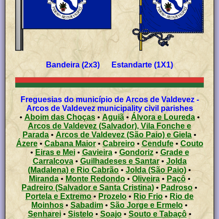
Bandeira (2x3) Estandarte (1X1)
Freguesias do município de Arcos de Valdevez -
Arcos de Valdevez municipality civil parishes
•
Aboim das Choças
•
Aguiã
•
Álvora e Loureda
•
Arcos de Valdevez (Salvador), Vila Fonche e
Parada
•
Arcos de Valdevez (São Paio) e Giela
•
Ázere
•
Cabana Maior
•
Cabreiro
•
Cendufe
•
Couto
•
Eiras e Mei
•
Gavieira
•
Gondoriz
•
Grade e
Carralcova
•
Guilhadeses e Santar
•
Jolda
(Madalena) e Rio Cabrão
•
Jolda (São Paio)
•
Miranda
•
Monte Redondo
•
Oliveira
•
Paçô
•
Padreiro (Salvador e Santa Cristina)
•
Padroso
•
Portela e Extremo
•
Prozelo
•
Rio Frio
•
Rio de
Moinhos
•
Sabadim
•
São Jorge e Ermelo
•
Senharei
•
Sistelo
•
Soajo
•
Souto e Tabaçô
•