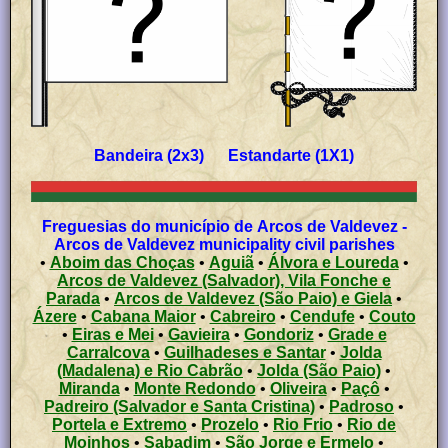
Bandeira (2x3) Estandarte (1X1)
Freguesias do município de Arcos de Valdevez -
Arcos de Valdevez municipality civil parishes
•
Aboim das Choças
•
Aguiã
•
Álvora e Loureda
•
Arcos de Valdevez (Salvador), Vila Fonche e
Parada
•
Arcos de Valdevez (São Paio) e Giela
•
Ázere
•
Cabana Maior
•
Cabreiro
•
Cendufe
•
Couto
•
Eiras e Mei
•
Gavieira
•
Gondoriz
•
Grade e
Carralcova
•
Guilhadeses e Santar
•
Jolda
(Madalena) e Rio Cabrão
•
Jolda (São Paio)
•
Miranda
•
Monte Redondo
•
Oliveira
•
Paçô
•
Padreiro (Salvador e Santa Cristina)
•
Padroso
•
Portela e Extremo
•
Prozelo
•
Rio Frio
•
Rio de
Moinhos
•
Sabadim
•
São Jorge e Ermelo
•