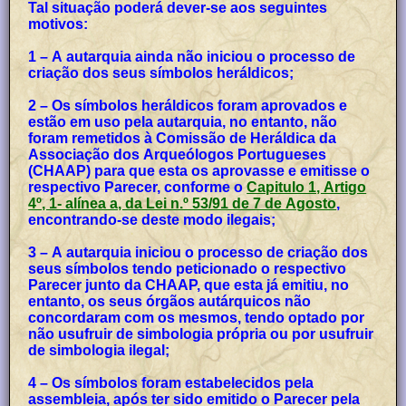
Tal situação poderá dever-se aos seguintes
motivos:
1 – A autarquia ainda não iniciou o processo de
criação dos seus símbolos heráldicos;
2 – Os símbolos heráldicos foram aprovados e
estão em uso pela autarquia, no entanto, não
foram remetidos à Comissão de Heráldica da
Associação dos Arqueólogos Portugueses
(CHAAP) para que esta os aprovasse e emitisse o
respectivo Parecer, conforme o
Capitulo 1, Artigo
4º, 1- alínea a, da Lei n.º 53/91 de 7 de Agosto
,
encontrando-se deste modo ilegais;
3 – A autarquia iniciou o processo de criação dos
seus símbolos tendo peticionado o respectivo
Parecer junto da CHAAP, que esta já emitiu, no
entanto, os seus órgãos autárquicos não
concordaram com os mesmos, tendo optado por
não usufruir de simbologia própria ou por usufruir
de simbologia ilegal;
4 – Os símbolos foram estabelecidos pela
assembleia, após ter sido emitido o Parecer pela