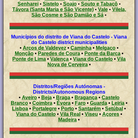
Senharei
•
Sistelo
•
Soajo
•
Souto e Tabaçô
•
Távora (Santa Maria e São Vicente)
•
Vale
•
Vilela,
São Cosme e São Damião e Sá
•
Municípios do distrito de Viana do Castelo - Viana
do Castelo district municipalities
•
Arcos de Valdevez
•
Caminha
•
Melgaço
•
Monção
•
Paredes de Coura
•
Ponte da Barca
•
Ponte de Lima
•
Valença
•
Viana do Castelo
•
Vila
Nova de Cerveira
•
Distritos/Regiões Autónomas -
Districts/Autonomous Regions
•
Aveiro
•
Beja
•
Braga
•
Bragança
•
Castelo
Branco
•
Coimbra
•
Évora
•
Faro
•
Guarda
•
Leiria
•
Lisboa
•
Portalegre
•
Porto
•
Santarém
•
Setúbal
•
Viana do Castelo
•
Vila Real
•
Viseu
•
Açores
•
Madeira
•