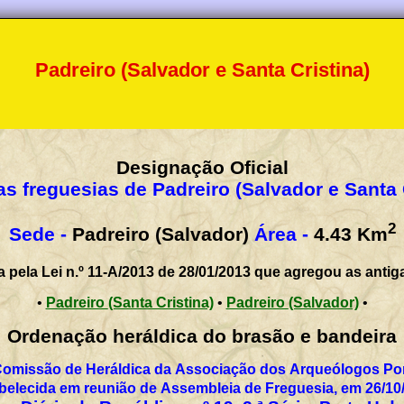
Padreiro (Salvador e Santa Cristina)
Designação Oficial
s freguesias de Padreiro (Salvador e Santa 
2
Sede -
Padreiro (Salvador)
Área -
4.43
Km
a pela Lei n.º 11-A/2013 de 28/01/2013 que agregou as antig
•
Padreiro (Santa Cristina)
•
Padreiro (Salvador)
•
Ordenação heráldica do brasão e bandeira
Comissão de Heráldica da Associação dos Arqueólogos Por
belecida em reunião de Assembleia de Freguesia, em 26/10