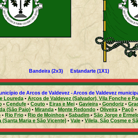
Bandeira (2x3) Estandarte (1X1)
nicípio de Arcos de Valdevez - Arcos de Valdevez municipali
 e Loureda
•
Arcos de Valdevez (Salvador), Vila Fonche e P
o
•
Cendufe
•
Couto
•
Eiras e Mei
•
Gavieira
•
Gondoriz
•
Grad
da (São Paio)
•
Miranda
•
Monte Redondo
•
Oliveira
•
Paçô
•
o
•
Rio Frio
•
Rio de Moinhos
•
Sabadim
•
São Jorge e Ermel
 (Santa Maria e São Vicente)
•
Vale
•
Vilela, São Cosme e S