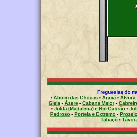
Freguesias do mu
•
Aboim das Choças
•
Aguiã
•
Álvora
Giela
•
Ázere
•
Cabana Maior
•
Cabreir
•
Jolda (Madalena) e Rio Cabrão
•
Jol
Padroso
•
Portela e Extremo
•
Prozel
Tabaçô
•
Távora