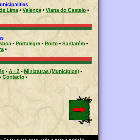
 municipalities
de Lima
•
Valença
•
Viana do Castelo
•
ons
isboa
•
Portalegre
•
Porto
•
Santarém
•
ra
•
ês
•
A - Z
•
Miniaturas (Municípios)
•
•
Contacto
•