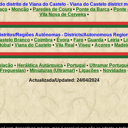
Municípios do distrito de Viana do Castelo - Viana do Castelo district
aço
•
Monção
•
Paredes de Coura
•
Ponte da Barca
•
Ponte 
Vila Nova de Cerveira
•
Distritos/Regiões Autónomas - Districts/Autonomous Regi
astelo Branco
•
Coimbra
•
Évora
•
Faro
•
Guarda
•
Leiria
•
L
túbal
•
Viana do Castelo
•
Vila Real
•
Viseu
•
Açores
•
Madei
slação
•
Heráldica Autárquica
•
Portugal
•
Ultramar Portugu
(Freguesias)
•
Miniaturas (Ultramar)
•
Ligações
•
Novidades
Actualizada/Updated: 24/04/2024