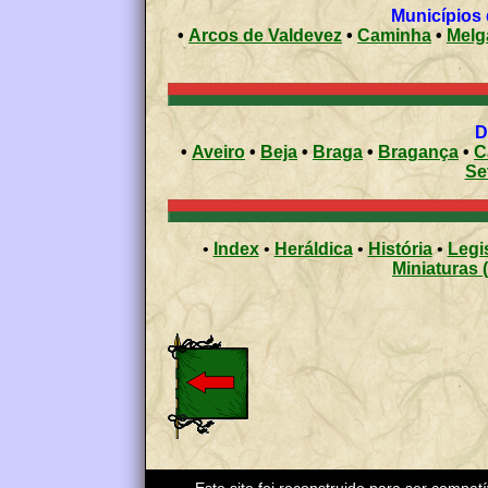
•
Arcos de Valdevez
•
Caminha
•
Melg
•
Aveiro
•
Beja
•
Braga
•
Bragança
•
C
Se
•
Index
•
Heráldica
•
História
•
Legi
Miniaturas 