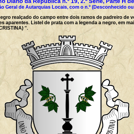
o Diário da República n.º 19, 2.ª Série, Parte H d
o Geral de Autarquias Locais, com o n.º (Desconhecido ou
negro realçado do campo entre dois ramos de padreiro de v
orres aparentes. Listel de prata com a legenda a negro, e
RISTINA) “.