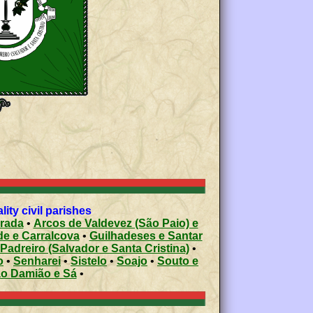
ty civil parishes
arada
•
Arcos de Valdevez (São Paio) e
e e Carralcova
•
Guilhadeses e Santar
Padreiro (Salvador e Santa Cristina)
•
o
•
Senharei
•
Sistelo
•
Soajo
•
Souto e
ão Damião e Sá
•