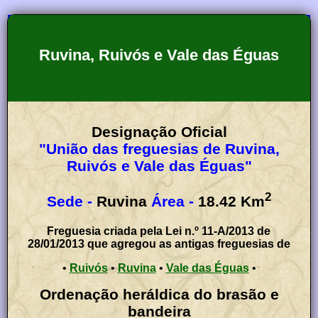
Ruvina, Ruivós e Vale das Éguas
Designação Oficial
"União das freguesias de Ruvina,
Ruivós e Vale das Éguas"
2
Sede -
Ruvina
Área -
18.42
Km
Freguesia criada pela Lei n.º 11-A/2013 de
28/01/2013 que agregou as antigas freguesias de
•
Ruivós
•
Ruvina
•
Vale das Éguas
•
Ordenação heráldica do brasão e
bandeira