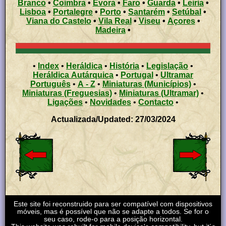
Branco
•
Coimbra
•
Évora
•
Faro
•
Guarda
•
Leiria
•
Lisboa
•
Portalegre
•
Porto
•
Santarém
•
Setúbal
•
Viana do Castelo
•
Vila Real
•
Viseu
•
Açores
•
Madeira
•
•
Index
•
Heráldica
•
História
•
Legislação
•
Heráldica Autárquica
•
Portugal
•
Ultramar
Português
•
A - Z
•
Miniaturas (Municípios)
•
Miniaturas (Freguesias)
•
Miniaturas (Ultramar)
•
Ligações
•
Novidades
•
Contacto
•
Actualizada/Updated: 27/03/2024
Este site foi reconstruido para ser compatível com dispositivos
móveis, mas é possível que não se adapte a todos. Se for o
seu caso, rode-o para a posição horizontal.