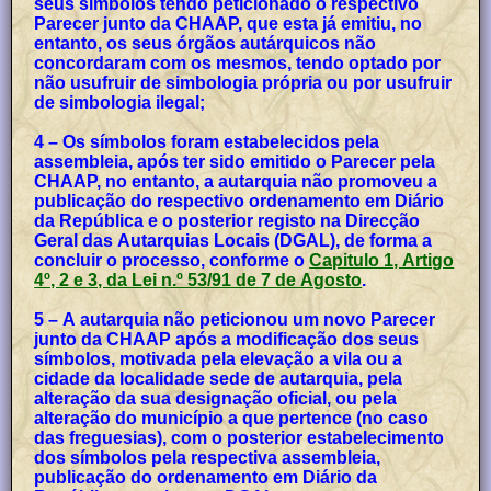
seus símbolos tendo peticionado o respectivo
Parecer junto da CHAAP, que esta já emitiu, no
entanto, os seus órgãos autárquicos não
concordaram com os mesmos, tendo optado por
não usufruir de simbologia própria ou por usufruir
de simbologia ilegal;
4 – Os símbolos foram estabelecidos pela
assembleia, após ter sido emitido o Parecer pela
CHAAP, no entanto, a autarquia não promoveu a
publicação do respectivo ordenamento em Diário
da República e o posterior registo na Direcção
Geral das Autarquias Locais (DGAL), de forma a
concluir o processo, conforme o
Capitulo 1, Artigo
4º, 2 e 3, da Lei n.º 53/91 de 7 de Agosto
.
5 – A autarquia não peticionou um novo Parecer
junto da CHAAP após a modificação dos seus
símbolos, motivada pela elevação a vila ou a
cidade da localidade sede de autarquia, pela
alteração da sua designação oficial, ou pela
alteração do município a que pertence (no caso
das freguesias), com o posterior estabelecimento
dos símbolos pela respectiva assembleia,
publicação do ordenamento em Diário da