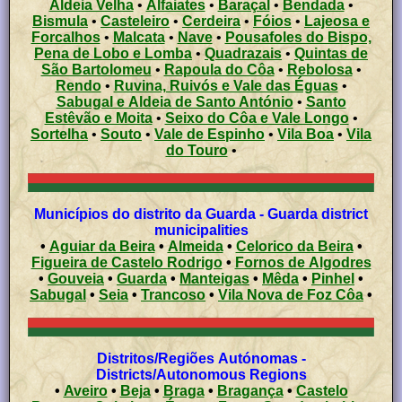
Aldeia Velha
•
Alfaiates
•
Baraçal
•
Bendada
•
Bismula
•
Casteleiro
•
Cerdeira
•
Fóios
•
Lajeosa e
Forcalhos
•
Malcata
•
Nave
•
Pousafoles do Bispo,
Pena de Lobo e Lomba
•
Quadrazais
•
Quintas de
São Bartolomeu
•
Rapoula do Côa
•
Rebolosa
•
Rendo
•
Ruvina, Ruivós e Vale das Éguas
•
Sabugal e Aldeia de Santo António
•
Santo
Estêvão e Moita
•
Seixo do Côa e Vale Longo
•
Sortelha
•
Souto
•
Vale de Espinho
•
Vila Boa
•
Vila
do Touro
•
Municípios do distrito da Guarda - Guarda district
municipalities
•
Aguiar da Beira
•
Almeida
•
Celorico da Beira
•
Figueira de Castelo Rodrigo
•
Fornos de Algodres
•
Gouveia
•
Guarda
•
Manteigas
•
Mêda
•
Pinhel
•
Sabugal
•
Seia
•
Trancoso
•
Vila Nova de Foz Côa
•
Distritos/Regiões Autónomas -
Districts/Autonomous Regions
•
Aveiro
•
Beja
•
Braga
•
Bragança
•
Castelo