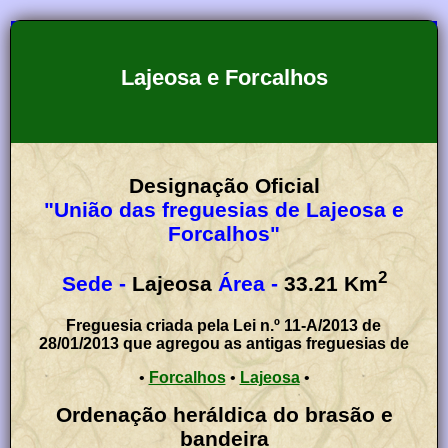
Lajeosa e Forcalhos
Designação Oficial
"União das freguesias de Lajeosa e
Forcalhos"
2
Sede -
Lajeosa
Área -
33.21
Km
Freguesia criada pela Lei n.º 11-A/2013 de
28/01/2013 que agregou as antigas freguesias de
•
Forcalhos
•
Lajeosa
•
Ordenação heráldica do brasão e
bandeira