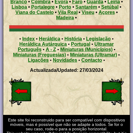
Branco
•
Coimbra
•
Évora
•
Faro
•
Guarda
•
Leiria
•
Lisboa
•
Portalegre
•
Porto
•
Santarém
•
Setúbal
•
Viana do Castelo
•
Vila Real
•
Viseu
•
Açores
•
Madeira
•
•
Index
•
Heráldica
•
História
•
Legislação
•
Heráldica Autárquica
•
Portugal
•
Ultramar
Português
•
A - Z
•
Miniaturas (Municípios)
•
Miniaturas (Freguesias)
•
Miniaturas (Ultramar)
•
Ligações
•
Novidades
•
Contacto
•
Actualizada/Updated: 27/03/2024
Este site foi reconstruido para ser compatível com dispositivos
móveis, mas é possível que não se adapte a todos. Se for o
seu caso, rode-o para a posição horizontal.