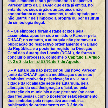
seus símbolos tendo peticionado o respectivo
Parecer junto da CHAAP, que esta já emitiu, no
entanto, os seus órgãos autárquicos não
concordaram com os mesmos, tendo optado por
não usufruir de simbologia própria ou por usufruir
de simbologia ilegal;
4 – Os símbolos foram estabelecidos pela
assembleia, após ter sido emitido o Parecer pela
CHAAP, no entanto, a autarquia não promoveu a
publicação do respectivo ordenamento em Diário
da República e o posterior registo na Direcção
Geral das Autarquias Locais (DGAL), de forma a
concluir o processo, conforme o
Capitulo 1, Artigo
4º, 2 e 3, da Lei n.º 53/91 de 7 de Agosto
.
5 – A autarquia não peticionou um novo Parecer
junto da CHAAP após a modificação dos seus
símbolos, motivada pela elevação a vila ou a
cidade da localidade sede de autarquia, pela
alteração da sua designação oficial, ou pela
alteração do município a que pertence (no caso
das freguesias), com o posterior estabelecimento
dos símbolos pela respectiva assembleia,
publicação do ordenamento em Diário da