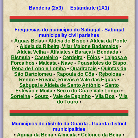
Bandeira (2x3) Estandarte (1X1)
Freguesias do município do Sabugal - Sabugal
municipality civil parishes
•
Águas Belas
•
Aldeia do Bispo
•
Aldeia da Ponte
•
Aldeia da Ribeira, Vilar Maior e Badamalos
•
Aldeia Velha
•
Alfaiates
•
Baraçal
•
Bendada
•
Bismula
•
Casteleiro
•
Cerdeira
•
Fóios
•
Lajeosa e
Forcalhos
•
Malcata
•
Nave
•
Pousafoles do Bispo,
Pena de Lobo e Lomba
•
Quadrazais
•
Quintas de
São Bartolomeu
•
Rapoula do Côa
•
Rebolosa
•
Rendo
•
Ruvina, Ruivós e Vale das Éguas
•
Sabugal e Aldeia de Santo António
•
Santo
Estêvão e Moita
•
Seixo do Côa e Vale Longo
•
Sortelha
•
Souto
•
Vale de Espinho
•
Vila Boa
•
Vila
do Touro
•
Municípios do distrito da Guarda - Guarda district
municipalities
•
Aguiar da Beira
•
Almeida
•
Celorico da Beira
•