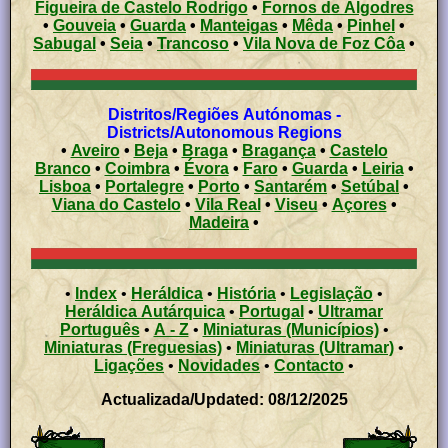
Figueira de Castelo Rodrigo
•
Fornos de Algodres
•
Gouveia
•
Guarda
•
Manteigas
•
Mêda
•
Pinhel
•
Sabugal
•
Seia
•
Trancoso
•
Vila Nova de Foz Côa
•
Distritos/Regiões Autónomas -
Districts/Autonomous Regions
•
Aveiro
•
Beja
•
Braga
•
Bragança
•
Castelo
Branco
•
Coimbra
•
Évora
•
Faro
•
Guarda
•
Leiria
•
Lisboa
•
Portalegre
•
Porto
•
Santarém
•
Setúbal
•
Viana do Castelo
•
Vila Real
•
Viseu
•
Açores
•
Madeira
•
•
Index
•
Heráldica
•
História
•
Legislação
•
Heráldica Autárquica
•
Portugal
•
Ultramar
Português
•
A - Z
•
Miniaturas (Municípios)
•
Miniaturas (Freguesias)
•
Miniaturas (Ultramar)
•
Ligações
•
Novidades
•
Contacto
•
Actualizada/Updated: 08/12/2025