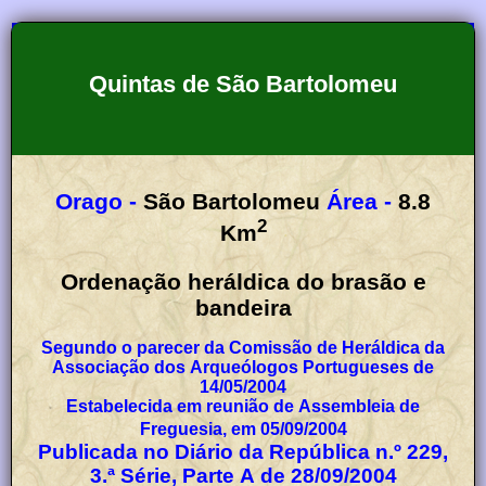
Quintas de São Bartolomeu
Orago -
São Bartolomeu
Área -
8.8
2
Km
Ordenação heráldica do brasão e
bandeira
Segundo o parecer da Comissão de Heráldica da
Associação dos Arqueólogos Portugueses de
14/05/2004
Estabelecida em reunião de Assembleia de
Freguesia, em 05/09/2004
Publicada no Diário da República n.º 229,
3.ª Série, Parte A de 28/09/2004