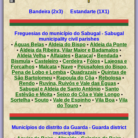
Bandeira (2x3) Estandarte (1X1)
Freguesias do município do Sabugal - Sabugal
municipality civil parishes
•
Águas Belas
•
Aldeia do Bispo
•
Aldeia da Ponte
•
Aldeia da Ribeira, Vilar Maior e Badamalos
•
Aldeia Velha
•
Alfaiates
•
Baraçal
•
Bendada
•
Bismula
•
Casteleiro
•
Cerdeira
•
Fóios
•
Lajeosa e
Forcalhos
•
Malcata
•
Nave
•
Pousafoles do Bispo,
Pena de Lobo e Lomba
•
Quadrazais
•
Quintas de
São Bartolomeu
•
Rapoula do Côa
•
Rebolosa
•
Rendo
•
Ruvina, Ruivós e Vale das Éguas
•
Sabugal e Aldeia de Santo António
•
Santo
Estêvão e Moita
•
Seixo do Côa e Vale Longo
•
Sortelha
•
Souto
•
Vale de Espinho
•
Vila Boa
•
Vila
do Touro
•
Municípios do distrito da Guarda - Guarda district
municipalities