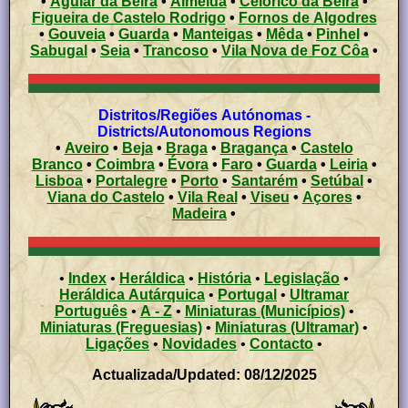
•
Aguiar da Beira
•
Almeida
•
Celorico da Beira
•
Figueira de Castelo Rodrigo
•
Fornos de Algodres
•
Gouveia
•
Guarda
•
Manteigas
•
Mêda
•
Pinhel
•
Sabugal
•
Seia
•
Trancoso
•
Vila Nova de Foz Côa
•
Distritos/Regiões Autónomas -
Districts/Autonomous Regions
•
Aveiro
•
Beja
•
Braga
•
Bragança
•
Castelo
Branco
•
Coimbra
•
Évora
•
Faro
•
Guarda
•
Leiria
•
Lisboa
•
Portalegre
•
Porto
•
Santarém
•
Setúbal
•
Viana do Castelo
•
Vila Real
•
Viseu
•
Açores
•
Madeira
•
•
Index
•
Heráldica
•
História
•
Legislação
•
Heráldica Autárquica
•
Portugal
•
Ultramar
Português
•
A - Z
•
Miniaturas (Municípios)
•
Miniaturas (Freguesias)
•
Miniaturas (Ultramar)
•
Ligações
•
Novidades
•
Contacto
•
Actualizada/Updated: 08/12/2025