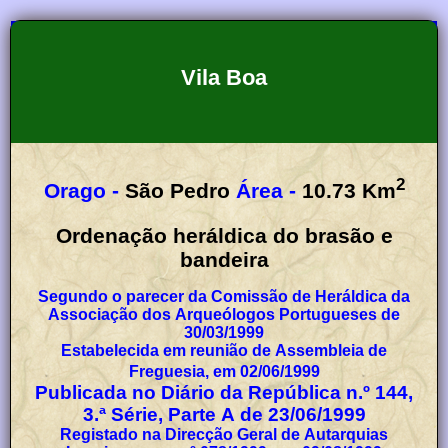
Vila Boa
2
Orago -
São Pedro
Área -
10.73
Km
Ordenação heráldica do brasão e
bandeira
Segundo o parecer da Comissão de Heráldica da
Associação dos Arqueólogos Portugueses de
30/03/1999
Estabelecida em reunião de Assembleia de
Freguesia, em 02/06/1999
Publicada no Diário da República n.º 144,
3.ª Série, Parte A de 23/06/1999
Registado na Direcção Geral de Autarquias