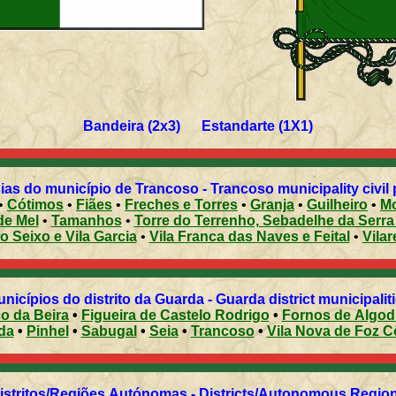
Bandeira (2x3) Estandarte (1X1)
Freguesias do município de Trancoso - Trancoso municipali
•
Cótimos
•
Fiães
•
Freches e Torres
•
Granja
•
Guilheiro
•
Mo
de Mel
•
Tamanhos
•
Torre do Terrenho, Sebadelhe da Serra
o Seixo e Vila Garcia
•
Vila Franca das Naves e Feital
•
Vilar
Municípios do distrito da Guarda - Guarda district municipalit
co da Beira
•
Figueira de Castelo Rodrigo
•
Fornos de Algod
da
•
Pinhel
•
Sabugal
•
Seia
•
Trancoso
•
Vila Nova de Foz C
Distritos/Regiões Autónomas - Districts/Autonomous Regi