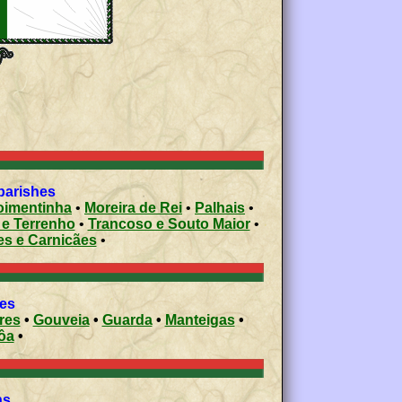
ty civil parishes
imentinha
•
Moreira de Rei
•
Palhais
•
 e Terrenho
•
Trancoso e Souto Maior
•
es e Carnicães
•
ies
res
•
Gouveia
•
Guarda
•
Manteigas
•
ôa
•
ons