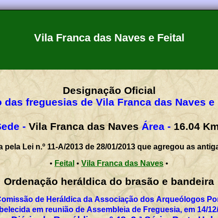
Vila Franca das Naves e Feital
Designação Oficial
 das freguesias de Vila Franca das Naves e 
ede -
Vila Franca das Naves
Área -
16.04
K
a pela Lei n.º 11-A/2013 de 28/01/2013 que agregou as antig
•
Feital
•
Vila Franca das Naves
•
Ordenação heráldica do brasão e bandeira
Comissão de Heráldica da Associação dos Arqueólogos Por
belecida em reunião de Assembleia de Freguesia, em 14/12