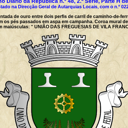
o Diário da República n.º 48, 2.ª Série, Parte H d
tado na Direcção Geral de Autarquias Locais, com o n.º 02
tada de ouro entre dois perfis de carril de caminho-de-ferr
com os pés passados em aspa em campanha. Coroa mural de p
o, em maiúsculas: “ UNIÃO DAS FREGUESIAS DE VILA FRA