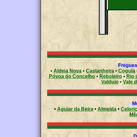
•
Aldeia Nova
•
Castanheira
•
Cogula
Póvoa do Concelho
•
Reboleiro
•
Rio 
Valdujo
•
Vale d
•
Aguiar da Beira
•
Almeida
•
Celori
Mê