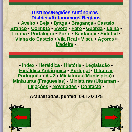
Distritos/Regiões Autónomas -
Districts/Autonomous Regions
•
Aveiro
•
Beja
•
Braga
•
Bragança
•
Castelo
Branco
•
Coimbra
•
Évora
•
Faro
•
Guarda
•
Leiria
•
Lisboa
•
Portalegre
•
Porto
•
Santarém
•
Setúbal
•
Viana do Castelo
•
Vila Real
•
Viseu
•
Açores
•
Madeira
•
•
Index
•
Heráldica
•
História
•
Legislação
•
Heráldica Autárquica
•
Portugal
•
Ultramar
Português
•
A - Z
•
Miniaturas (Municípios)
•
Miniaturas (Freguesias)
•
Miniaturas (Ultramar)
•
Ligações
•
Novidades
•
Contacto
•
Actualizada/Updated: 08/12/2025