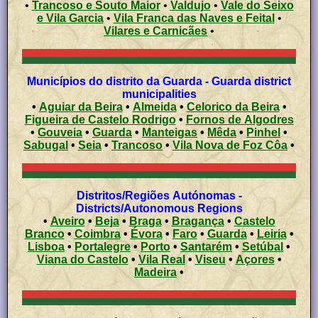
•
Trancoso e Souto Maior
•
Valdujo
•
Vale do Seixo
e Vila Garcia
•
Vila Franca das Naves e Feital
•
Vilares e Carnicães
•
Municípios do distrito da Guarda - Guarda district
municipalities
•
Aguiar da Beira
•
Almeida
•
Celorico da Beira
•
Figueira de Castelo Rodrigo
•
Fornos de Algodres
•
Gouveia
•
Guarda
•
Manteigas
•
Mêda
•
Pinhel
•
Sabugal
•
Seia
•
Trancoso
•
Vila Nova de Foz Côa
•
Distritos/Regiões Autónomas -
Districts/Autonomous Regions
•
Aveiro
•
Beja
•
Braga
•
Bragança
•
Castelo
Branco
•
Coimbra
•
Évora
•
Faro
•
Guarda
•
Leiria
•
Lisboa
•
Portalegre
•
Porto
•
Santarém
•
Setúbal
•
Viana do Castelo
•
Vila Real
•
Viseu
•
Açores
•
Madeira
•