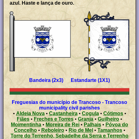
azul. Haste e lança de ouro.
Bandeira (2x3) Estandarte (1X1)
Freguesias do município de Trancoso - Trancoso
municipality civil parishes
•
Aldeia Nova
•
Castanheira
•
Cogula
•
Cótimos
•
Fiães
•
Freches e Torres
•
Granja
•
Guilheiro
•
Moimentinha
•
Moreira de Rei
•
Palhais
•
Póvoa do
Concelho
•
Reboleiro
•
Rio de Mel
•
Tamanhos
•
Torre do Terrenho, Sebadelhe da Serra e Terrenho