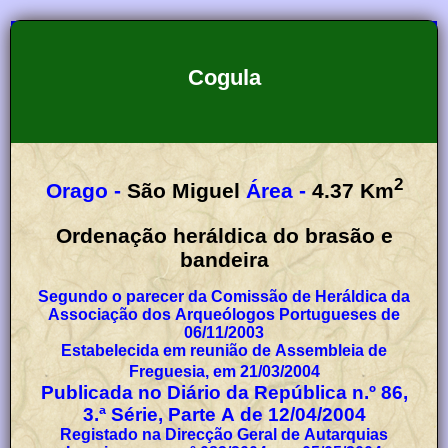
Cogula
2
Orago -
São Miguel
Área -
4.37
Km
Ordenação heráldica do brasão e
bandeira
Segundo o parecer da Comissão de Heráldica da
Associação dos Arqueólogos Portugueses de
06/11/2003
Estabelecida em reunião de Assembleia de
Freguesia, em 21/03/2004
Publicada no Diário da República n.º 86,
3.ª Série, Parte A de 12/04/2004
Registado na Direcção Geral de Autarquias