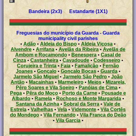
Bandeira (2x3) Estandarte (1X1)
Freguesias do município da Guarda - Guarda
municipality civil parishes
•
Adão
•
Aldeia do Bispo
•
Aldeia Viçosa
•
Alvendre
•
Arrifana
•
Avelãs da Ribeira
•
Avelãs de
Ambom e Rocamondo
•
Benespera
•
Casal de
Cinza
•
Castanheira
•
Cavadoude
•
Codesseiro
•
Corujeira e Trinta
•
Faia
•
Famalicão
•
Fernão
Joanes
•
Gonçalo
•
Gonçalo Bocas
•
Guarda
•
Jarmelo São Miguel
•
Jarmelo São Pedro
•
João
Antão
•
Maçainhas
•
Marmeleiro
•
Meios
•
Mizarela,
Pêro Soares e Vila Soeiro
•
Panóias de Cima
•
Pega
•
Pêra do Moço
•
Porto da Carne
•
Pousade e
Albardo
•
Ramela
•
Rochoso e Monte Margarida
•
Santana da Azinha
•
Sobral da Serra
•
Vale de
Estrela
•
Valhelhas
•
Vela
•
Videmonte
•
Vila Cortês
do Mondego
•
Vila Fernando
•
Vila Franca do Deão
•
Vila Garcia
•