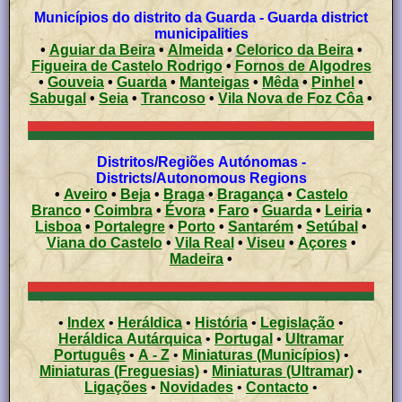
Municípios do distrito da Guarda - Guarda district
municipalities
•
Aguiar da Beira
•
Almeida
•
Celorico da Beira
•
Figueira de Castelo Rodrigo
•
Fornos de Algodres
•
Gouveia
•
Guarda
•
Manteigas
•
Mêda
•
Pinhel
•
Sabugal
•
Seia
•
Trancoso
•
Vila Nova de Foz Côa
•
Distritos/Regiões Autónomas -
Districts/Autonomous Regions
•
Aveiro
•
Beja
•
Braga
•
Bragança
•
Castelo
Branco
•
Coimbra
•
Évora
•
Faro
•
Guarda
•
Leiria
•
Lisboa
•
Portalegre
•
Porto
•
Santarém
•
Setúbal
•
Viana do Castelo
•
Vila Real
•
Viseu
•
Açores
•
Madeira
•
•
Index
•
Heráldica
•
História
•
Legislação
•
Heráldica Autárquica
•
Portugal
•
Ultramar
Português
•
A - Z
•
Miniaturas (Municípios)
•
Miniaturas (Freguesias)
•
Miniaturas (Ultramar)
•
Ligações
•
Novidades
•
Contacto
•