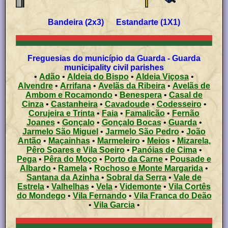
Bandeira (2x3) Estandarte (1X1)
Freguesias do município da Guarda - Guarda
municipality civil parishes
•
Adão
•
Aldeia do Bispo
•
Aldeia Viçosa
•
Alvendre
•
Arrifana
•
Avelãs da Ribeira
•
Avelãs de
Ambom e Rocamondo
•
Benespera
•
Casal de
Cinza
•
Castanheira
•
Cavadoude
•
Codesseiro
•
Corujeira e Trinta
•
Faia
•
Famalicão
•
Fernão
Joanes
•
Gonçalo
•
Gonçalo Bocas
•
Guarda
•
Jarmelo São Miguel
•
Jarmelo São Pedro
•
João
Antão
•
Maçainhas
•
Marmeleiro
•
Meios
•
Mizarela,
Pêro Soares e Vila Soeiro
•
Panóias de Cima
•
Pega
•
Pêra do Moço
•
Porto da Carne
•
Pousade e
Albardo
•
Ramela
•
Rochoso e Monte Margarida
•
Santana da Azinha
•
Sobral da Serra
•
Vale de
Estrela
•
Valhelhas
•
Vela
•
Videmonte
•
Vila Cortês
do Mondego
•
Vila Fernando
•
Vila Franca do Deão
•
Vila Garcia
•