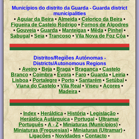
Municípios do distrito da Guarda - Guarda district
municipalities
•
Aguiar da Beira
•
Almeida
•
Celorico da Beira
•
Figueira de Castelo Rodrigo
•
Fornos de Algodres
•
Gouveia
•
Guarda
•
Manteigas
•
Mêda
•
Pinhel
•
Sabugal
•
Seia
•
Trancoso
•
Vila Nova de Foz Côa
•
Distritos/Regiões Autónomas -
Districts/Autonomous Regions
•
Aveiro
•
Beja
•
Braga
•
Bragança
•
Castelo
Branco
•
Coimbra
•
Évora
•
Faro
•
Guarda
•
Leiria
•
Lisboa
•
Portalegre
•
Porto
•
Santarém
•
Setúbal
•
Viana do Castelo
•
Vila Real
•
Viseu
•
Açores
•
Madeira
•
•
Index
•
Heráldica
•
História
•
Legislação
•
Heráldica Autárquica
•
Portugal
•
Ultramar
Português
•
A - Z
•
Miniaturas (Municípios)
•
Miniaturas (Freguesias)
•
Miniaturas (Ultramar)
•
Ligações
•
Novidades
•
Contacto
•