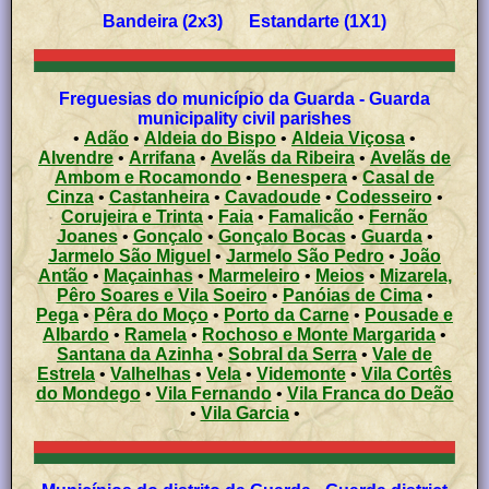
Bandeira (2x3) Estandarte (1X1)
Freguesias do município da Guarda - Guarda
municipality civil parishes
•
Adão
•
Aldeia do Bispo
•
Aldeia Viçosa
•
Alvendre
•
Arrifana
•
Avelãs da Ribeira
•
Avelãs de
Ambom e Rocamondo
•
Benespera
•
Casal de
Cinza
•
Castanheira
•
Cavadoude
•
Codesseiro
•
Corujeira e Trinta
•
Faia
•
Famalicão
•
Fernão
Joanes
•
Gonçalo
•
Gonçalo Bocas
•
Guarda
•
Jarmelo São Miguel
•
Jarmelo São Pedro
•
João
Antão
•
Maçainhas
•
Marmeleiro
•
Meios
•
Mizarela,
Pêro Soares e Vila Soeiro
•
Panóias de Cima
•
Pega
•
Pêra do Moço
•
Porto da Carne
•
Pousade e
Albardo
•
Ramela
•
Rochoso e Monte Margarida
•
Santana da Azinha
•
Sobral da Serra
•
Vale de
Estrela
•
Valhelhas
•
Vela
•
Videmonte
•
Vila Cortês
do Mondego
•
Vila Fernando
•
Vila Franca do Deão
•
Vila Garcia
•