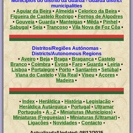
Municípios do distrito da Guarda - Guarda district
municipalities
•
Aguiar da Beira
•
Almeida
•
Celorico da Beira
•
Figueira de Castelo Rodrigo
•
Fornos de Algodres
•
Gouveia
•
Guarda
•
Manteigas
•
Mêda
•
Pinhel
•
Sabugal
•
Seia
•
Trancoso
•
Vila Nova de Foz Côa
•
Distritos/Regiões Autónomas -
Districts/Autonomous Regions
•
Aveiro
•
Beja
•
Braga
•
Bragança
•
Castelo
Branco
•
Coimbra
•
Évora
•
Faro
•
Guarda
•
Leiria
•
Lisboa
•
Portalegre
•
Porto
•
Santarém
•
Setúbal
•
Viana do Castelo
•
Vila Real
•
Viseu
•
Açores
•
Madeira
•
•
Index
•
Heráldica
•
História
•
Legislação
•
Heráldica Autárquica
•
Portugal
•
Ultramar
Português
•
A - Z
•
Miniaturas (Municípios)
•
Miniaturas (Freguesias)
•
Miniaturas (Ultramar)
•
Ligações
•
Novidades
•
Contacto
•
Actualizada/Updated: 08/12/2025