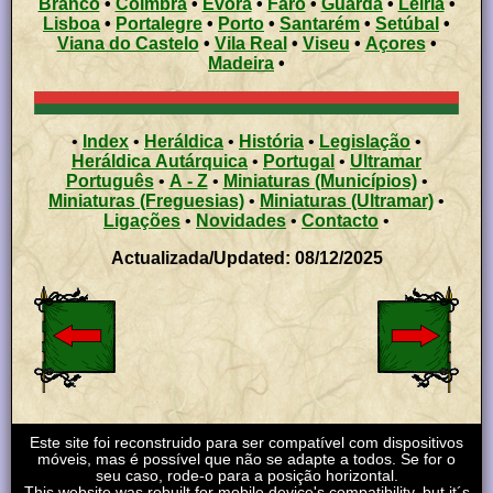
Branco
•
Coimbra
•
Évora
•
Faro
•
Guarda
•
Leiria
•
Lisboa
•
Portalegre
•
Porto
•
Santarém
•
Setúbal
•
Viana do Castelo
•
Vila Real
•
Viseu
•
Açores
•
Madeira
•
•
Index
•
Heráldica
•
História
•
Legislação
•
Heráldica Autárquica
•
Portugal
•
Ultramar
Português
•
A - Z
•
Miniaturas (Municípios)
•
Miniaturas (Freguesias)
•
Miniaturas (Ultramar)
•
Ligações
•
Novidades
•
Contacto
•
Actualizada/Updated: 08/12/2025
Este site foi reconstruido para ser compatível com dispositivos
móveis, mas é possível que não se adapte a todos. Se for o
seu caso, rode-o para a posição horizontal.
This website was rebuilt for mobile device's compatibility, but it´s