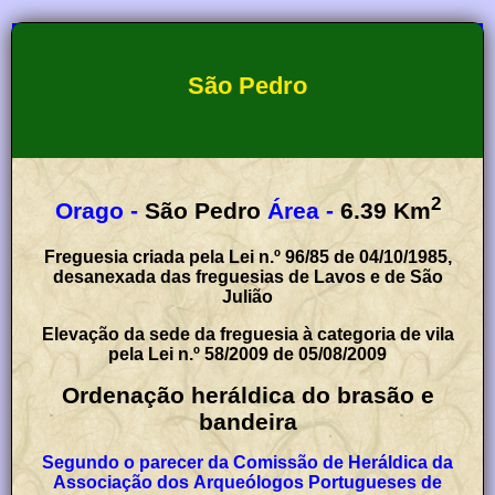
São Pedro
2
Orago -
São Pedro
Área -
6.39
Km
Freguesia criada pela Lei n.º 96/85 de 04/10/1985,
desanexada das freguesias de Lavos e de São
Julião
Elevação da sede da freguesia à categoria de vila
pela Lei n.º 58/2009 de 05/08/2009
Ordenação heráldica do brasão e
bandeira
Segundo o parecer da Comissão de Heráldica da
Associação dos Arqueólogos Portugueses de