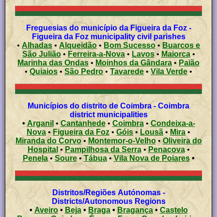
Freguesias do município da Figueira da Foz -
Figueira da Foz municipality civil parishes
•
Alhadas
•
Alqueidão
•
Bom Sucesso
•
Buarcos e
São Julião
•
Ferreira-a-Nova
•
Lavos
•
Maiorca
•
Marinha das Ondas
•
Moinhos da Gândara
•
Paião
•
Quiaios
•
São Pedro
•
Tavarede
•
Vila Verde
•
Municípios do distrito de Coimbra - Coimbra
district municipalities
•
Arganil
•
Cantanhede
•
Coimbra
•
Condeixa-a-
Nova
•
Figueira da Foz
•
Góis
•
Lousã
•
Mira
•
Miranda do Corvo
•
Montemor-o-Velho
•
Oliveira do
Hospital
•
Pampilhosa da Serra
•
Penacova
•
Penela
•
Soure
•
Tábua
•
Vila Nova de Poiares
•
Distritos/Regiões Autónomas -
Districts/Autonomous Regions
•
Aveiro
•
Beja
•
Braga
•
Bragança
•
Castelo