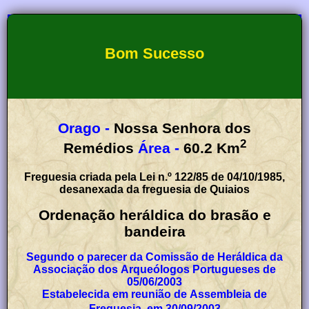
Bom Sucesso
Orago -
Nossa Senhora dos
2
Remédios
Área -
60.2
Km
Freguesia criada pela Lei n.º 122/85 de 04/10/1985,
desanexada da freguesia de Quiaios
Ordenação heráldica do brasão e
bandeira
Segundo o parecer da Comissão de Heráldica da
Associação dos Arqueólogos Portugueses de
05/06/2003
Estabelecida em reunião de Assembleia de
Freguesia, em 30/09/2003