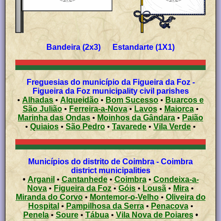
Bandeira (2x3) Estandarte (1X1)
Freguesias do município da Figueira da Foz -
Figueira da Foz municipality civil parishes
•
Alhadas
•
Alqueidão
•
Bom Sucesso
•
Buarcos e
São Julião
•
Ferreira-a-Nova
•
Lavos
•
Maiorca
•
Marinha das Ondas
•
Moinhos da Gândara
•
Paião
•
Quiaios
•
São Pedro
•
Tavarede
•
Vila Verde
•
Municípios do distrito de Coimbra - Coimbra
district municipalities
•
Arganil
•
Cantanhede
•
Coimbra
•
Condeixa-a-
Nova
•
Figueira da Foz
•
Góis
•
Lousã
•
Mira
•
Miranda do Corvo
•
Montemor-o-Velho
•
Oliveira do
Hospital
•
Pampilhosa da Serra
•
Penacova
•
Penela
•
Soure
•
Tábua
•
Vila Nova de Poiares
•