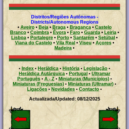
Distritos/Regiões Autónomas -
Districts/Autonomous Regions
•
Aveiro
•
Beja
•
Braga
•
Bragança
•
Castelo
Branco
•
Coimbra
•
Évora
•
Faro
•
Guarda
•
Leiria
•
Lisboa
•
Portalegre
•
Porto
•
Santarém
•
Setúbal
•
Viana do Castelo
•
Vila Real
•
Viseu
•
Açores
•
Madeira
•
•
Index
•
Heráldica
•
História
•
Legislação
•
Heráldica Autárquica
•
Portugal
•
Ultramar
Português
•
A - Z
•
Miniaturas (Municípios)
•
Miniaturas (Freguesias)
•
Miniaturas (Ultramar)
•
Ligações
•
Novidades
•
Contacto
•
Actualizada/Updated: 08/12/2025