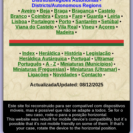
Distritos/Regiões Autónomas -
Districts/Autonomous Regions
•
Aveiro
•
Beja
•
Braga
•
Bragança
•
Castelo
Branco
•
Coimbra
•
Évora
•
Faro
•
Guarda
•
Leiria
•
Lisboa
•
Portalegre
•
Porto
•
Santarém
•
Setúbal
•
Viana do Castelo
•
Vila Real
•
Viseu
•
Açores
•
Madeira
•
•
Index
•
Heráldica
•
História
•
Legislação
•
Heráldica Autárquica
•
Portugal
•
Ultramar
Português
•
A - Z
•
Miniaturas (Municípios)
•
Miniaturas (Freguesias)
•
Miniaturas (Ultramar)
•
Ligações
•
Novidades
•
Contacto
•
Actualizada/Updated: 08/12/2025
Este site foi reconstruido para ser compatível com dispositivos
móveis, mas é possível que não se adapte a todos. Se for o
seu caso, rode-o para a posição horizontal.
This website was rebuilt for mobile device's compatibility, but it´s
possible that it's not mobile friendly on some of them. If that's
your case, rotate the device to the horizontal position.