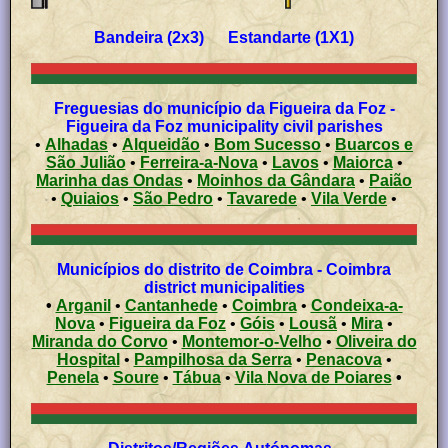
Bandeira (2x3) Estandarte (1X1)
Freguesias do município da Figueira da Foz -
Figueira da Foz municipality civil parishes
•
Alhadas
•
Alqueidão
•
Bom Sucesso
•
Buarcos e
São Julião
•
Ferreira-a-Nova
•
Lavos
•
Maiorca
•
Marinha das Ondas
•
Moinhos da Gândara
•
Paião
•
Quiaios
•
São Pedro
•
Tavarede
•
Vila Verde
•
Municípios do distrito de Coimbra - Coimbra
district municipalities
•
Arganil
•
Cantanhede
•
Coimbra
•
Condeixa-a-
Nova
•
Figueira da Foz
•
Góis
•
Lousã
•
Mira
•
Miranda do Corvo
•
Montemor-o-Velho
•
Oliveira do
Hospital
•
Pampilhosa da Serra
•
Penacova
•
Penela
•
Soure
•
Tábua
•
Vila Nova de Poiares
•