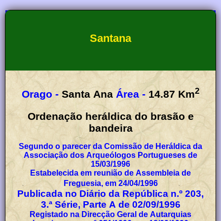
Santana
2
Orago -
Santa Ana
Área -
14.87
Km
Ordenação heráldica do brasão e
bandeira
Segundo o parecer da Comissão de Heráldica da
Associação dos Arqueólogos Portugueses de
15/03/1996
Estabelecida em reunião de Assembleia de
Freguesia, em 24/04/1996
Publicada no Diário da República n.º 203,
3.ª Série, Parte A de 02/09/1996
Registado na Direcção Geral de Autarquias