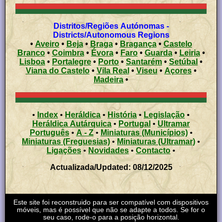
Distritos/Regiões Autónomas -
Districts/Autonomous Regions
•
Aveiro
•
Beja
•
Braga
•
Bragança
•
Castelo
Branco
•
Coimbra
•
Évora
•
Faro
•
Guarda
•
Leiria
•
Lisboa
•
Portalegre
•
Porto
•
Santarém
•
Setúbal
•
Viana do Castelo
•
Vila Real
•
Viseu
•
Açores
•
Madeira
•
•
Index
•
Heráldica
•
História
•
Legislação
•
Heráldica Autárquica
•
Portugal
•
Ultramar
Português
•
A - Z
•
Miniaturas (Municípios)
•
Miniaturas (Freguesias)
•
Miniaturas (Ultramar)
•
Ligações
•
Novidades
•
Contacto
•
Actualizada/Updated: 08/12/2025
Este site foi reconstruido para ser compatível com dispositivos
móveis, mas é possível que não se adapte a todos. Se for o
seu caso, rode-o para a posição horizontal.