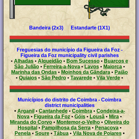
Bandeira (2x3) Estandarte (1X1)
Freguesias do município da Figueira da Foz -
Figueira da Foz municipality civil parishes
•
Alhadas
•
Alqueidão
•
Bom Sucesso
•
Buarcos e
São Julião
•
Ferreira-a-Nova
•
Lavos
•
Maiorca
•
Marinha das Ondas
•
Moinhos da Gândara
•
Paião
•
Quiaios
•
São Pedro
•
Tavarede
•
Vila Verde
•
Municípios do distrito de Coimbra - Coimbra
district municipalities
•
Arganil
•
Cantanhede
•
Coimbra
•
Condeixa-a-
Nova
•
Figueira da Foz
•
Góis
•
Lousã
•
Mira
•
Miranda do Corvo
•
Montemor-o-Velho
•
Oliveira do
Hospital
•
Pampilhosa da Serra
•
Penacova
•
Penela
•
Soure
•
Tábua
•
Vila Nova de Poiares
•