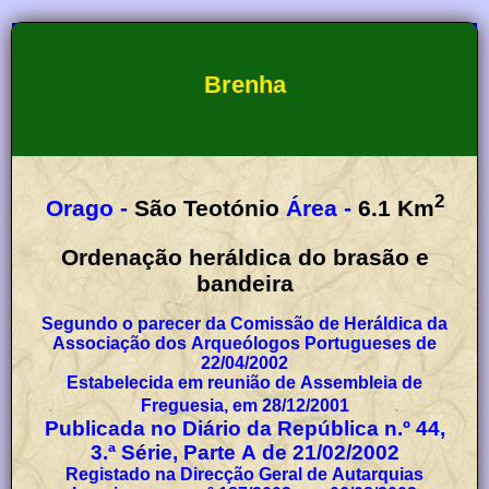
Brenha
2
Orago -
São Teotónio
Área -
6.1
Km
Ordenação heráldica do brasão e
bandeira
Segundo o parecer da Comissão de Heráldica da
Associação dos Arqueólogos Portugueses de
22/04/2002
Estabelecida em reunião de Assembleia de
Freguesia, em 28/12/2001
Publicada no Diário da República n.º 44,
3.ª Série, Parte A de 21/02/2002
Registado na Direcção Geral de Autarquias