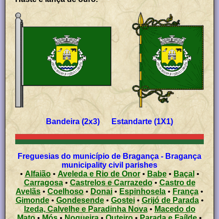
Bandeira (2x3) Estandarte (1X1)
Freguesias do município de Bragança - Bragança
municipality civil parishes
•
Alfaião
•
Aveleda e Rio de Onor
•
Babe
•
Baçal
•
Carragosa
•
Castrelos e Carrazedo
•
Castro de
Avelãs
•
Coelhoso
•
Donai
•
Espinhosela
•
França
•
Gimonde
•
Gondesende
•
Gostei
•
Grijó de Parada
•
Izeda, Calvelhe e Paradinha Nova
•
Macedo do
Mato
•
Mós
•
Nogueira
•
Outeiro
•
Parada e Faílde
•