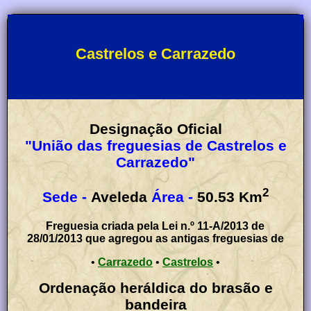
Castrelos e Carrazedo
Designação Oficial
"União das freguesias de Castrelos e
Carrazedo"
2
Sede -
Aveleda
Área -
50.53
Km
Freguesia criada pela Lei n.º 11-A/2013 de
28/01/2013 que agregou as antigas freguesias de
•
Carrazedo
•
Castrelos
•
Ordenação heráldica do brasão e
bandeira