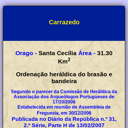
Carrazedo
Orago -
Santa Cecília
Área -
31.30
2
Km
Ordenação heráldica do brasão e
bandeira
Segundo o parecer da Comissão de Heráldica da
Associação dos Arqueólogos Portugueses de
17/10/2006
Estabelecida em reunião de Assembleia de
Freguesia, em 30/12/2006
Publicada no Diário da República n.º 31,
2.ª Série, Parte H de 13/02/2007