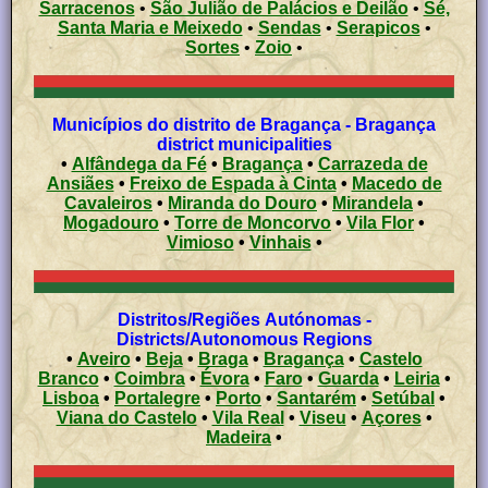
Sarracenos
•
São Julião de Palácios e Deilão
•
Sé,
Santa Maria e Meixedo
•
Sendas
•
Serapicos
•
Sortes
•
Zoio
•
Municípios do distrito de Bragança - Bragança
district municipalities
•
Alfândega da Fé
•
Bragança
•
Carrazeda de
Ansiães
•
Freixo de Espada à Cinta
•
Macedo de
Cavaleiros
•
Miranda do Douro
•
Mirandela
•
Mogadouro
•
Torre de Moncorvo
•
Vila Flor
•
Vimioso
•
Vinhais
•
Distritos/Regiões Autónomas -
Districts/Autonomous Regions
•
Aveiro
•
Beja
•
Braga
•
Bragança
•
Castelo
Branco
•
Coimbra
•
Évora
•
Faro
•
Guarda
•
Leiria
•
Lisboa
•
Portalegre
•
Porto
•
Santarém
•
Setúbal
•
Viana do Castelo
•
Vila Real
•
Viseu
•
Açores
•
Madeira
•