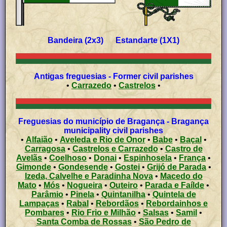
Bandeira (2x3) Estandarte (1X1)
Antigas freguesias - Former civil parishes
•
Carrazedo
•
Castrelos
•
Freguesias do município de Bragança - Bragança
municipality civil parishes
•
Alfaião
•
Aveleda e Rio de Onor
•
Babe
•
Baçal
•
Carragosa
•
Castrelos e Carrazedo
•
Castro de
Avelãs
•
Coelhoso
•
Donai
•
Espinhosela
•
França
•
Gimonde
•
Gondesende
•
Gostei
•
Grijó de Parada
•
Izeda, Calvelhe e Paradinha Nova
•
Macedo do
Mato
•
Mós
•
Nogueira
•
Outeiro
•
Parada e Faílde
•
Parâmio
•
Pinela
•
Quintanilha
•
Quintela de
Lampaças
•
Rabal
•
Rebordãos
•
Rebordainhos e
Pombares
•
Rio Frio e Milhão
•
Salsas
•
Samil
•
Santa Comba de Rossas
•
São Pedro de