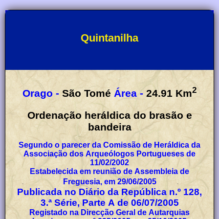
Quintanilha
2
Orago -
São Tomé
Área -
24.91
Km
Ordenação heráldica do brasão e
bandeira
Segundo o parecer da Comissão de Heráldica da
Associação dos Arqueólogos Portugueses de
11/02/2002
Estabelecida em reunião de Assembleia de
Freguesia, em 29/06/2005
Publicada no Diário da República n.º 128,
3.ª Série, Parte A de 06/07/2005
Registado na Direcção Geral de Autarquias