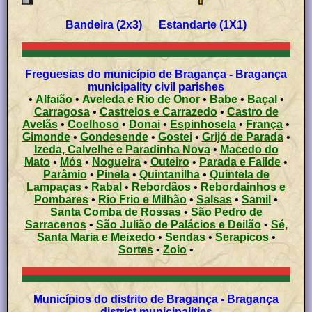
Bandeira (2x3) Estandarte (1X1)
Freguesias do município de Bragança - Bragança
municipality civil parishes
•
Alfaião
•
Aveleda e Rio de Onor
•
Babe
•
Baçal
•
Carragosa
•
Castrelos e Carrazedo
•
Castro de
Avelãs
•
Coelhoso
•
Donai
•
Espinhosela
•
França
•
Gimonde
•
Gondesende
•
Gostei
•
Grijó de Parada
•
Izeda, Calvelhe e Paradinha Nova
•
Macedo do
Mato
•
Mós
•
Nogueira
•
Outeiro
•
Parada e Faílde
•
Parâmio
•
Pinela
•
Quintanilha
•
Quintela de
Lampaças
•
Rabal
•
Rebordãos
•
Rebordainhos e
Pombares
•
Rio Frio e Milhão
•
Salsas
•
Samil
•
Santa Comba de Rossas
•
São Pedro de
Sarracenos
•
São Julião de Palácios e Deilão
•
Sé,
Santa Maria e Meixedo
•
Sendas
•
Serapicos
•
Sortes
•
Zoio
•
Municípios do distrito de Bragança - Bragança
district municipalities