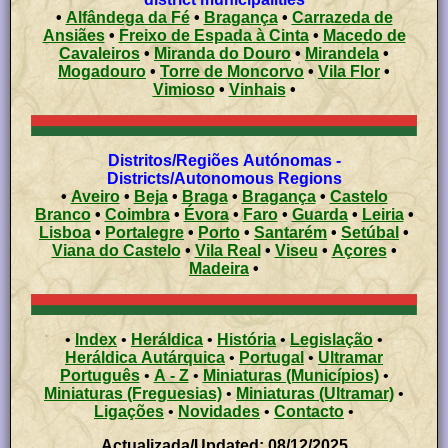
•
Alfândega da Fé
•
Bragança
•
Carrazeda de
Ansiães
•
Freixo de Espada à Cinta
•
Macedo de
Cavaleiros
•
Miranda do Douro
•
Mirandela
•
Mogadouro
•
Torre de Moncorvo
•
Vila Flor
•
Vimioso
•
Vinhais
•
Distritos/Regiões Autónomas -
Districts/Autonomous Regions
•
Aveiro
•
Beja
•
Braga
•
Bragança
•
Castelo
Branco
•
Coimbra
•
Évora
•
Faro
•
Guarda
•
Leiria
•
Lisboa
•
Portalegre
•
Porto
•
Santarém
•
Setúbal
•
Viana do Castelo
•
Vila Real
•
Viseu
•
Açores
•
Madeira
•
•
Index
•
Heráldica
•
História
•
Legislação
•
Heráldica Autárquica
•
Portugal
•
Ultramar
Português
•
A - Z
•
Miniaturas (Municípios)
•
Miniaturas (Freguesias)
•
Miniaturas (Ultramar)
•
Ligações
•
Novidades
•
Contacto
•
Actualizada/Updated: 08/12/2025