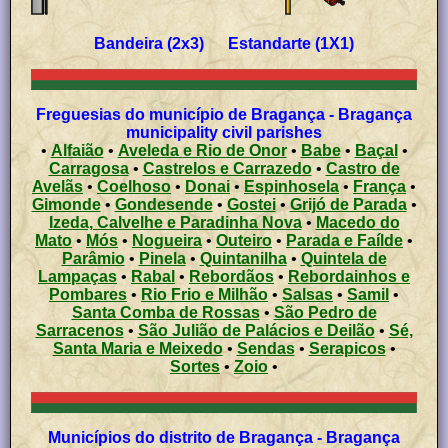
Bandeira (2x3) Estandarte (1X1)
Freguesias do município de Bragança - Bragança
municipality civil parishes
•
Alfaião
•
Aveleda e Rio de Onor
•
Babe
•
Baçal
•
Carragosa
•
Castrelos e Carrazedo
•
Castro de
Avelãs
•
Coelhoso
•
Donai
•
Espinhosela
•
França
•
Gimonde
•
Gondesende
•
Gostei
•
Grijó de Parada
•
Izeda, Calvelhe e Paradinha Nova
•
Macedo do
Mato
•
Mós
•
Nogueira
•
Outeiro
•
Parada e Faílde
•
Parâmio
•
Pinela
•
Quintanilha
•
Quintela de
Lampaças
•
Rabal
•
Rebordãos
•
Rebordainhos e
Pombares
•
Rio Frio e Milhão
•
Salsas
•
Samil
•
Santa Comba de Rossas
•
São Pedro de
Sarracenos
•
São Julião de Palácios e Deilão
•
Sé,
Santa Maria e Meixedo
•
Sendas
•
Serapicos
•
Sortes
•
Zoio
•
Municípios do distrito de Bragança - Bragança