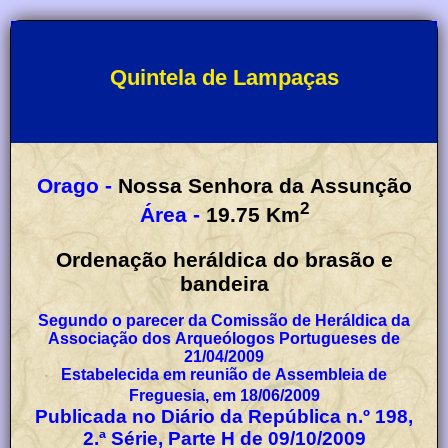
Quintela de Lampaças
Orago -
Nossa Senhora da Assunção
2
Área -
19.75
Km
Ordenação heráldica do brasão e
bandeira
Segundo o parecer da Comissão de Heráldica da
Associação dos Arqueólogos Portugueses de
21/04/2009
Estabelecida em reunião de Assembleia de
Freguesia, em 18/06/2009
Publicada no Diário da República n.º 198,
2.ª Série, Parte H de 09/10/2009