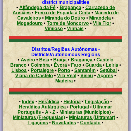
district municipalities
•
Alfândega da Fé
•
Bragança
•
Carrazeda de
Ansiães
•
Freixo de Espada à Cinta
•
Macedo de
Cavaleiros
•
Miranda do Douro
•
Mirandela
•
Mogadouro
•
Torre de Moncorvo
•
Vila Flor
•
Vimioso
•
Vinhais
•
Distritos/Regiões Autónomas -
Districts/Autonomous Regions
•
Aveiro
•
Beja
•
Braga
•
Bragança
•
Castelo
Branco
•
Coimbra
•
Évora
•
Faro
•
Guarda
•
Leiria
•
Lisboa
•
Portalegre
•
Porto
•
Santarém
•
Setúbal
•
Viana do Castelo
•
Vila Real
•
Viseu
•
Açores
•
Madeira
•
•
Index
•
Heráldica
•
História
•
Legislação
•
Heráldica Autárquica
•
Portugal
•
Ultramar
Português
•
A - Z
•
Miniaturas (Municípios)
•
Miniaturas (Freguesias)
•
Miniaturas (Ultramar)
•
Ligações
•
Novidades
•
Contacto
•