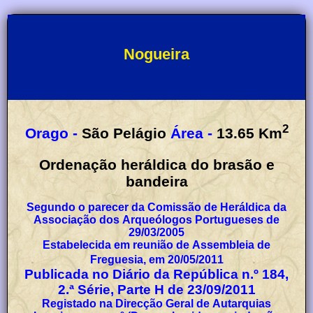
Nogueira
2
Orago -
São Pelágio
Área -
13.65
Km
Ordenação heráldica do brasão e
bandeira
Segundo o parecer da Comissão de Heráldica da
Associação dos Arqueólogos Portugueses de
29/03/2005
Estabelecida em reunião de Assembleia de
Freguesia, em 20/05/2011
Publicada no Diário da República n.º 184,
2.ª Série, Parte H de 23/09/2011
Registado na Direcção Geral de Autarquias