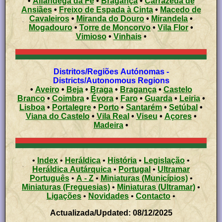
•
Alfândega da Fé
•
Bragança
•
Carrazeda de
Ansiães
•
Freixo de Espada à Cinta
•
Macedo de
Cavaleiros
•
Miranda do Douro
•
Mirandela
•
Mogadouro
•
Torre de Moncorvo
•
Vila Flor
•
Vimioso
•
Vinhais
•
Distritos/Regiões Autónomas -
Districts/Autonomous Regions
•
Aveiro
•
Beja
•
Braga
•
Bragança
•
Castelo
Branco
•
Coimbra
•
Évora
•
Faro
•
Guarda
•
Leiria
•
Lisboa
•
Portalegre
•
Porto
•
Santarém
•
Setúbal
•
Viana do Castelo
•
Vila Real
•
Viseu
•
Açores
•
Madeira
•
•
Index
•
Heráldica
•
História
•
Legislação
•
Heráldica Autárquica
•
Portugal
•
Ultramar
Português
•
A - Z
•
Miniaturas (Municípios)
•
Miniaturas (Freguesias)
•
Miniaturas (Ultramar)
•
Ligações
•
Novidades
•
Contacto
•
Actualizada/Updated: 08/12/2025