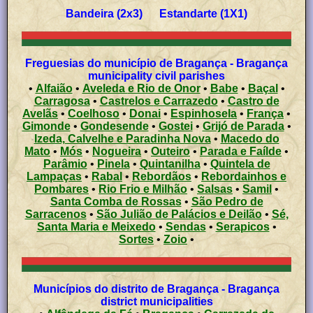
Bandeira (2x3) Estandarte (1X1)
Freguesias do município de Bragança - Bragança
municipality civil parishes
•
Alfaião
•
Aveleda e Rio de Onor
•
Babe
•
Baçal
•
Carragosa
•
Castrelos e Carrazedo
•
Castro de
Avelãs
•
Coelhoso
•
Donai
•
Espinhosela
•
França
•
Gimonde
•
Gondesende
•
Gostei
•
Grijó de Parada
•
Izeda, Calvelhe e Paradinha Nova
•
Macedo do
Mato
•
Mós
•
Nogueira
•
Outeiro
•
Parada e Faílde
•
Parâmio
•
Pinela
•
Quintanilha
•
Quintela de
Lampaças
•
Rabal
•
Rebordãos
•
Rebordainhos e
Pombares
•
Rio Frio e Milhão
•
Salsas
•
Samil
•
Santa Comba de Rossas
•
São Pedro de
Sarracenos
•
São Julião de Palácios e Deilão
•
Sé,
Santa Maria e Meixedo
•
Sendas
•
Serapicos
•
Sortes
•
Zoio
•
Municípios do distrito de Bragança - Bragança
district municipalities