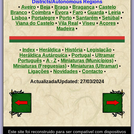
Districts/Autonomous Regions
•
Aveiro
•
Beja
•
Braga
•
Bragança
•
Castelo
Branco
•
Coimbra
•
Évora
•
Faro
•
Guarda
•
Leiria
•
Lisboa
•
Portalegre
•
Porto
•
Santarém
•
Setúbal
•
Viana do Castelo
•
Vila Real
•
Viseu
•
Açores
•
Madeira
•
•
Index
•
Heráldica
•
História
•
Legislação
•
Heráldica Autárquica
•
Portugal
•
Ultramar
Português
•
A - Z
•
Miniaturas (Municípios)
•
Miniaturas (Freguesias)
•
Miniaturas (Ultramar)
•
Ligações
•
Novidades
•
Contacto
•
Actualizada/Updated: 27/03/2024
Este site foi reconstruido para ser compatível com dispositivos