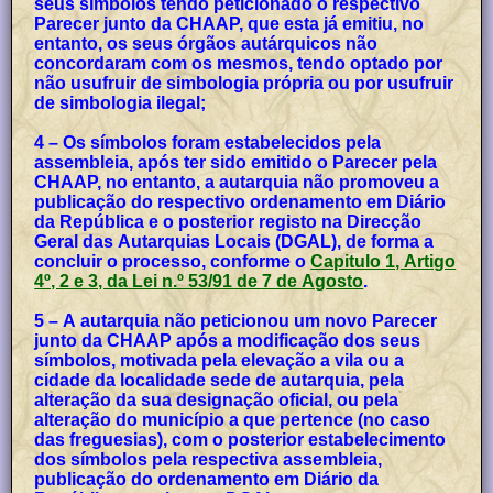
seus símbolos tendo peticionado o respectivo
Parecer junto da CHAAP, que esta já emitiu, no
entanto, os seus órgãos autárquicos não
concordaram com os mesmos, tendo optado por
não usufruir de simbologia própria ou por usufruir
de simbologia ilegal;
4 – Os símbolos foram estabelecidos pela
assembleia, após ter sido emitido o Parecer pela
CHAAP, no entanto, a autarquia não promoveu a
publicação do respectivo ordenamento em Diário
da República e o posterior registo na Direcção
Geral das Autarquias Locais (DGAL), de forma a
concluir o processo, conforme o
Capitulo 1, Artigo
4º, 2 e 3, da Lei n.º 53/91 de 7 de Agosto
.
5 – A autarquia não peticionou um novo Parecer
junto da CHAAP após a modificação dos seus
símbolos, motivada pela elevação a vila ou a
cidade da localidade sede de autarquia, pela
alteração da sua designação oficial, ou pela
alteração do município a que pertence (no caso
das freguesias), com o posterior estabelecimento
dos símbolos pela respectiva assembleia,
publicação do ordenamento em Diário da