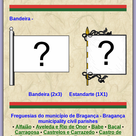
Bandeira -
Bandeira (2x3) Estandarte (1X1)
Freguesias do município de Bragança - Bragança
municipality civil parishes
•
Alfaião
•
Aveleda e Rio de Onor
•
Babe
•
Baçal
•
Carragosa
•
Castrelos e Carrazedo
•
Castro de