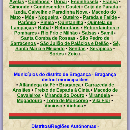
Avelãs
•
Coelhoso
•
Donai
•
Espinhosela
•
França
•
Gimonde
•
Gondesende
•
Gostei
•
Grijó de Parada
•
Izeda, Calvelhe e Paradinha Nova
•
Macedo do
Mato
•
Mós
•
Nogueira
•
Outeiro
•
Parada e Faílde
•
Parâmio
•
Pinela
•
Quintanilha
•
Quintela de
Lampaças
•
Rabal
•
Rebordãos
•
Rebordainhos e
Pombares
•
Rio Frio e Milhão
•
Salsas
•
Samil
•
Santa Comba de Rossas
•
São Pedro de
Sarracenos
•
São Julião de Palácios e Deilão
•
Sé,
Santa Maria e Meixedo
•
Sendas
•
Serapicos
•
Sortes
•
Zoio
•
Municípios do distrito de Bragança - Bragança
district municipalities
•
Alfândega da Fé
•
Bragança
•
Carrazeda de
Ansiães
•
Freixo de Espada à Cinta
•
Macedo de
Cavaleiros
•
Miranda do Douro
•
Mirandela
•
Mogadouro
•
Torre de Moncorvo
•
Vila Flor
•
Vimioso
•
Vinhais
•
Distritos/Regiões Autónomas -