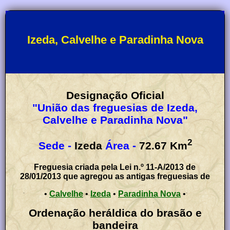
Izeda, Calvelhe e Paradinha Nova
Designação Oficial
"União das freguesias de Izeda,
Calvelhe e Paradinha Nova"
2
Sede -
Izeda
Área -
72.67
Km
Freguesia criada pela Lei n.º 11-A/2013 de
28/01/2013 que agregou as antigas freguesias de
•
Calvelhe
•
Izeda
•
Paradinha Nova
•
Ordenação heráldica do brasão e
bandeira