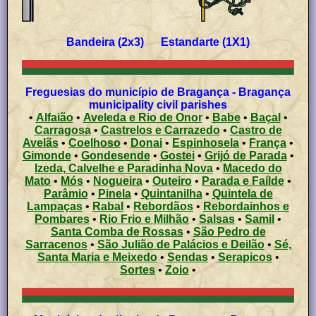
Bandeira (2x3) Estandarte (1X1)
Freguesias do município de Bragança - Bragança
municipality civil parishes
•
Alfaião
•
Aveleda e Rio de Onor
•
Babe
•
Baçal
•
Carragosa
•
Castrelos e Carrazedo
•
Castro de
Avelãs
•
Coelhoso
•
Donai
•
Espinhosela
•
França
•
Gimonde
•
Gondesende
•
Gostei
•
Grijó de Parada
•
Izeda, Calvelhe e Paradinha Nova
•
Macedo do
Mato
•
Mós
•
Nogueira
•
Outeiro
•
Parada e Faílde
•
Parâmio
•
Pinela
•
Quintanilha
•
Quintela de
Lampaças
•
Rabal
•
Rebordãos
•
Rebordainhos e
Pombares
•
Rio Frio e Milhão
•
Salsas
•
Samil
•
Santa Comba de Rossas
•
São Pedro de
Sarracenos
•
São Julião de Palácios e Deilão
•
Sé,
Santa Maria e Meixedo
•
Sendas
•
Serapicos
•
Sortes
•
Zoio
•