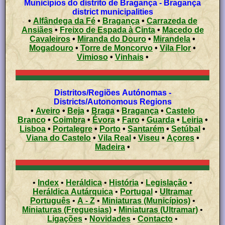
Municípios do distrito de Bragança - Bragança
district municipalities
•
Alfândega da Fé
•
Bragança
•
Carrazeda de
Ansiães
•
Freixo de Espada à Cinta
•
Macedo de
Cavaleiros
•
Miranda do Douro
•
Mirandela
•
Mogadouro
•
Torre de Moncorvo
•
Vila Flor
•
Vimioso
•
Vinhais
•
Distritos/Regiões Autónomas -
Districts/Autonomous Regions
•
Aveiro
•
Beja
•
Braga
•
Bragança
•
Castelo
Branco
•
Coimbra
•
Évora
•
Faro
•
Guarda
•
Leiria
•
Lisboa
•
Portalegre
•
Porto
•
Santarém
•
Setúbal
•
Viana do Castelo
•
Vila Real
•
Viseu
•
Açores
•
Madeira
•
•
Index
•
Heráldica
•
História
•
Legislação
•
Heráldica Autárquica
•
Portugal
•
Ultramar
Português
•
A - Z
•
Miniaturas (Municípios)
•
Miniaturas (Freguesias)
•
Miniaturas (Ultramar)
•
Ligações
•
Novidades
•
Contacto
•