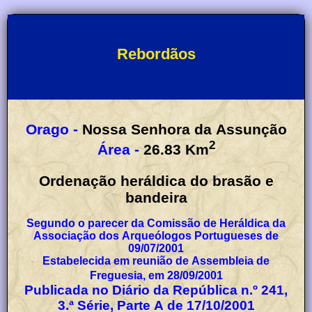
Rebordãos
Orago -
Nossa Senhora da Assunção
2
Área -
26.83
Km
Ordenação heráldica do brasão e
bandeira
Segundo o parecer da Comissão de Heráldica da
Associação dos Arqueólogos Portugueses de
09/07/2001
Estabelecida em reunião de Assembleia de
Freguesia, em 28/09/2001
Publicada no Diário da República n.º 241,
3.ª Série, Parte A de 17/10/2001