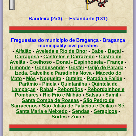
Bandeira (2x3) Estandarte (1X1)
Freguesias do município de Bragança - Bragança
municipality civil parishes
•
Alfaião
•
Aveleda e Rio de Onor
•
Babe
•
Baçal
•
Carragosa
•
Castrelos e Carrazedo
•
Castro de
Avelãs
•
Coelhoso
•
Donai
•
Espinhosela
•
França
•
Gimonde
•
Gondesende
•
Gostei
•
Grijó de Parada
•
Izeda, Calvelhe e Paradinha Nova
•
Macedo do
Mato
•
Mós
•
Nogueira
•
Outeiro
•
Parada e Faílde
•
Parâmio
•
Pinela
•
Quintanilha
•
Quintela de
Lampaças
•
Rabal
•
Rebordãos
•
Rebordainhos e
Pombares
•
Rio Frio e Milhão
•
Salsas
•
Samil
•
Santa Comba de Rossas
•
São Pedro de
Sarracenos
•
São Julião de Palácios e Deilão
•
Sé,
Santa Maria e Meixedo
•
Sendas
•
Serapicos
•
Sortes
•
Zoio
•