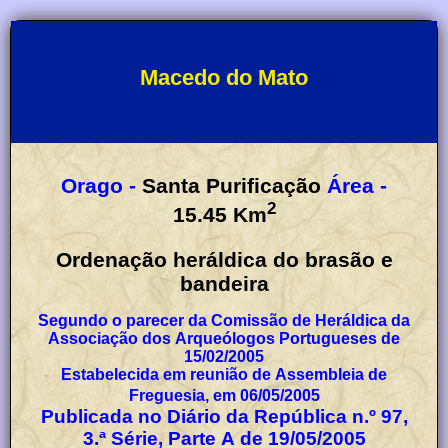
Macedo do Mato
Orago -
Santa Purificação
Área -
2
15.45
Km
Ordenação heráldica do brasão e
bandeira
Segundo o parecer da Comissão de Heráldica da
Associação dos Arqueólogos Portugueses de
15/02/2005
Estabelecida em reunião de Assembleia de
Freguesia, em 06/05/2005
Publicada no Diário da República n.º 97,
3.ª Série, Parte A de 19/05/2005