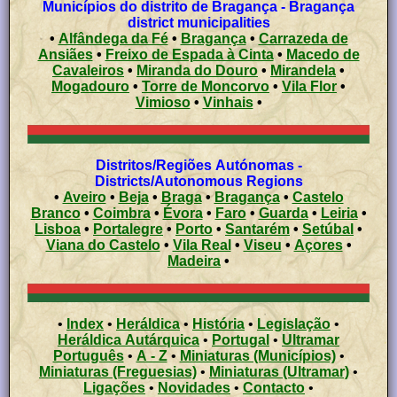
Municípios do distrito de Bragança - Bragança
district municipalities
•
Alfândega da Fé
•
Bragança
•
Carrazeda de
Ansiães
•
Freixo de Espada à Cinta
•
Macedo de
Cavaleiros
•
Miranda do Douro
•
Mirandela
•
Mogadouro
•
Torre de Moncorvo
•
Vila Flor
•
Vimioso
•
Vinhais
•
Distritos/Regiões Autónomas -
Districts/Autonomous Regions
•
Aveiro
•
Beja
•
Braga
•
Bragança
•
Castelo
Branco
•
Coimbra
•
Évora
•
Faro
•
Guarda
•
Leiria
•
Lisboa
•
Portalegre
•
Porto
•
Santarém
•
Setúbal
•
Viana do Castelo
•
Vila Real
•
Viseu
•
Açores
•
Madeira
•
•
Index
•
Heráldica
•
História
•
Legislação
•
Heráldica Autárquica
•
Portugal
•
Ultramar
Português
•
A - Z
•
Miniaturas (Municípios)
•
Miniaturas (Freguesias)
•
Miniaturas (Ultramar)
•
Ligações
•
Novidades
•
Contacto
•