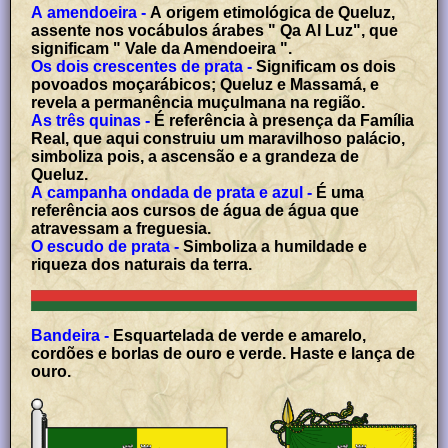
A amendoeira -
A origem etimológica de Queluz,
assente nos vocábulos árabes " Qa Al Luz", que
significam " Vale da Amendoeira ".
Os dois crescentes de prata -
Significam os dois
povoados moçarábicos; Queluz e Massamá, e
revela a permanência muçulmana na região.
As três quinas -
É referência à presença da Família
Real, que aqui construiu um maravilhoso palácio,
simboliza pois, a ascensão e a grandeza de
Queluz.
A campanha ondada de prata e azul -
É uma
referência aos cursos de água de água que
atravessam a freguesia.
O escudo de prata -
Simboliza a humildade e
riqueza dos naturais da terra.
Bandeira -
Esquartelada de verde e amarelo,
cordões e borlas de ouro e verde. Haste e lança de
ouro.