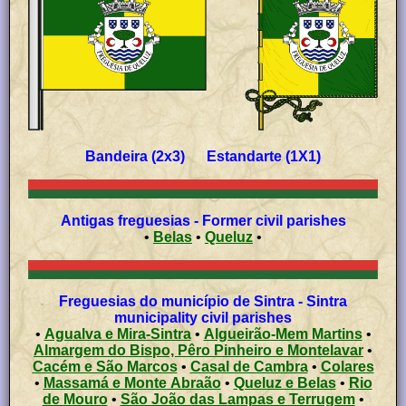
Bandeira (2x3) Estandarte (1X1)
Antigas freguesias - Former civil parishes
•
Belas
•
Queluz
•
Freguesias do município de Sintra - Sintra
municipality civil parishes
•
Agualva e Mira-Sintra
•
Algueirão-Mem Martins
•
Almargem do Bispo, Pêro Pinheiro e Montelavar
•
Cacém e São Marcos
•
Casal de Cambra
•
Colares
•
Massamá e Monte Abraão
•
Queluz e Belas
•
Rio
de Mouro
•
São João das Lampas e Terrugem
•