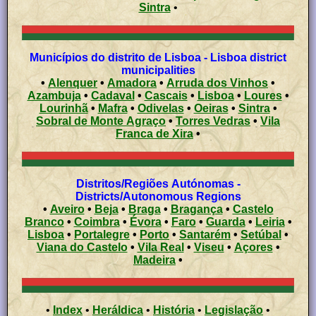
Sintra
•
Municípios do distrito de Lisboa - Lisboa district
municipalities
•
Alenquer
•
Amadora
•
Arruda dos Vinhos
•
Azambuja
•
Cadaval
•
Cascais
•
Lisboa
•
Loures
•
Lourinhã
•
Mafra
•
Odivelas
•
Oeiras
•
Sintra
•
Sobral de Monte Agraço
•
Torres Vedras
•
Vila
Franca de Xira
•
Distritos/Regiões Autónomas -
Districts/Autonomous Regions
•
Aveiro
•
Beja
•
Braga
•
Bragança
•
Castelo
Branco
•
Coimbra
•
Évora
•
Faro
•
Guarda
•
Leiria
•
Lisboa
•
Portalegre
•
Porto
•
Santarém
•
Setúbal
•
Viana do Castelo
•
Vila Real
•
Viseu
•
Açores
•
Madeira
•
•
Index
•
Heráldica
•
História
•
Legislação
•