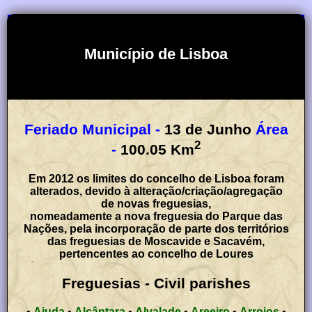
Município de Lisboa
Feriado Municipal -
13 de Junho
Área
2
-
100.05
Km
Em 2012 os limites do concelho de Lisboa foram
alterados, devido à alteração/criação/agregação
de novas freguesias,
nomeadamente a nova freguesia do Parque das
Nações, pela incorporação de parte dos territórios
das freguesias de Moscavide e Sacavém,
pertencentes ao concelho de Loures
Freguesias - Civil parishes
•
Ajuda
•
Alcântara
•
Alvalade
•
Areeiro
•
Arroios
•