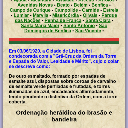
Avenidas Novas
•
Beato
•
Belém
•
Benfica
•
Campo de Ourique
•
Campolide
•
Carnide
•
Estrela
•
Lumiar
•
Marvila
•
Misericórdia
•
Olivais
•
Parque
das Nações
•
Penha de França
•
Santa Clara
•
Santa Maria Maior
•
Santo António
•
São
Domingos de Benfica
•
São Vicente
•
Em 03/06/1920, a Cidade de Lisboa, foi
condecorada com a "Grã-Cruz da Ordem da Torre
e Espada do Valor, Lealdade e Mérito", cujo o colar
se descreve como:
De ouro esmaltado, formado por espadas de
esmalte azul, dispostas sobre coroas de carvalho
de esmalte verde perfiladas e frutadas, e torres
iluminadas de azul, encadeados alternadamente,
tendo pendente o distintivo da Ordem, com a torre
coberta.
Ordenação heráldica do brasão e
bandeira