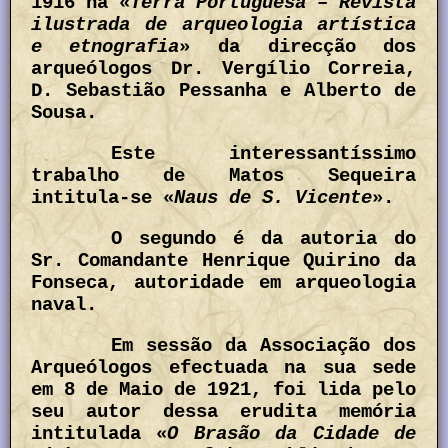
1916 na «
Terra Portuguesa – Revista
ilustrada de arqueologia artística
e etnografia
» da direcção dos
arqueólogos Dr. Vergílio Correia,
D. Sebastião Pessanha e Alberto de
Sousa.
Este interessantíssimo
trabalho de Matos Sequeira
intitula-se «
Naus de S. Vicente
».
O segundo é da autoria do
Sr. Comandante Henrique Quirino da
Fonseca, autoridade em arqueologia
naval.
Em sessão da Associação dos
Arqueólogos efectuada na sua sede
em 8 de Maio de 1921, foi lida pelo
seu autor dessa erudita memória
intitulada «
O Brasão da Cidade de