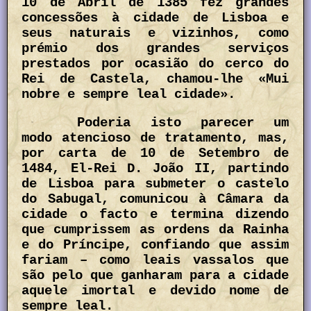
10 de Abril de 1385 fez grandes
concessões à cidade de Lisboa e
seus naturais e vizinhos, como
prémio dos grandes serviços
prestados por ocasião do cerco do
Rei de Castela, chamou-lhe «Mui
nobre e sempre leal cidade».
Poderia isto parecer um
modo atencioso de tratamento, mas,
por carta de 10 de Setembro de
1484, El-Rei D. João II, partindo
de Lisboa para submeter o castelo
do Sabugal, comunicou à Câmara da
cidade o facto e termina dizendo
que cumprissem as ordens da Rainha
e do Príncipe, confiando que assim
fariam – como leais vassalos que
são pelo que ganharam para a cidade
aquele imortal e devido nome de
sempre leal.