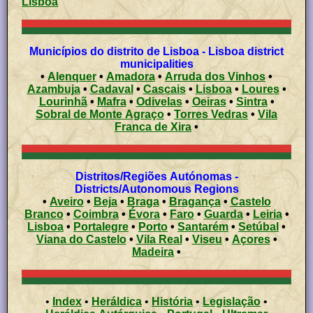
Lisboa
Municípios do distrito de Lisboa - Lisboa district
municipalities
•
Alenquer
•
Amadora
•
Arruda dos Vinhos
•
Azambuja
•
Cadaval
•
Cascais
•
Lisboa
•
Loures
•
Lourinhã
•
Mafra
•
Odivelas
•
Oeiras
•
Sintra
•
Sobral de Monte Agraço
•
Torres Vedras
•
Vila
Franca de Xira
•
Distritos/Regiões Autónomas -
Districts/Autonomous Regions
•
Aveiro
•
Beja
•
Braga
•
Bragança
•
Castelo
Branco
•
Coimbra
•
Évora
•
Faro
•
Guarda
•
Leiria
•
Lisboa
•
Portalegre
•
Porto
•
Santarém
•
Setúbal
•
Viana do Castelo
•
Vila Real
•
Viseu
•
Açores
•
Madeira
•
•
Index
•
Heráldica
•
História
•
Legislação
•