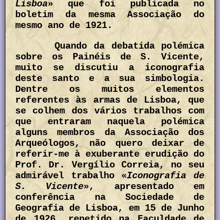
Lisboa
» que foi publicada no
boletim da mesma Associação do
mesmo ano de 1921.
Quando da debatida polémica
sobre os Painéis de S. Vicente,
muito se discutiu a iconografia
deste santo e a sua simbologia.
Dentre os muitos elementos
referentes às armas de Lisboa, que
se colhem dos vários trabalhos com
que entraram naquela polémica
alguns membros da Associação dos
Arqueólogos, não quero deixar de
referir-me à exuberante erudição do
Prof. Dr. Vergílio Correia, no seu
admirável trabalho «
Iconografia de
S. Vicente
», apresentado em
conferência na Sociedade de
Geografia de Lisboa, em 15 de Junho
de 1926, repetido na Faculdade de