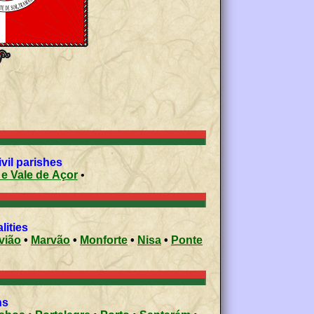
vil parishes
e Vale de Açor
•
lities
vião
•
Marvão
•
Monforte
•
Nisa
•
Ponte
ons