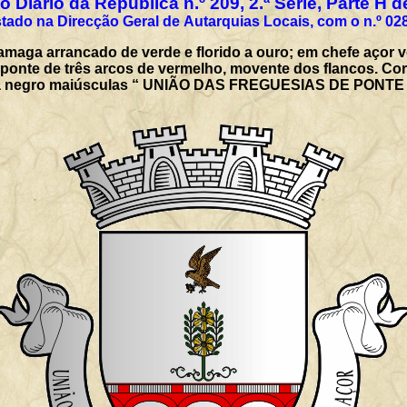
 Diário da República n.º 209, 2.ª Série, Parte H 
tado na Direcção Geral de Autarquias Locais, com o n.º 02
amaga arrancado de verde e florido a ouro; em chefe açor
ponte de três arcos de vermelho, movente dos flancos. Coro
tras a negro maiúsculas “ UNIÃO DAS FREGUESIAS DE PO