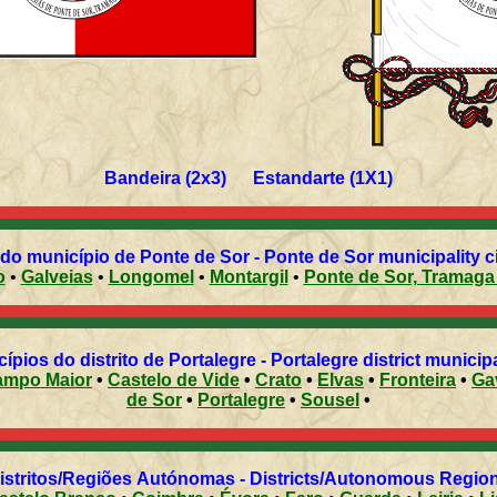
Bandeira (2x3) Estandarte (1X1)
do município de Ponte de Sor - Ponte de Sor municipality ci
o
•
Galveias
•
Longomel
•
Montargil
•
Ponte de Sor, Tramaga 
ípios do distrito de Portalegre - Portalegre district municipa
ampo Maior
•
Castelo de Vide
•
Crato
•
Elvas
•
Fronteira
•
Ga
de Sor
•
Portalegre
•
Sousel
•
Distritos/Regiões Autónomas - Districts/Autonomous Regi