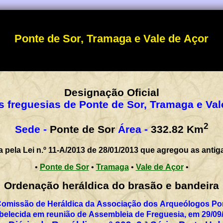
Ponte de Sor, Tramaga e Vale de Açor
Designação Oficial
s freguesias de Ponte de Sor, Tramaga e Val
2
Sede -
Ponte de Sor
Área -
332.82
Km
a pela Lei n.º 11-A/2013 de 28/01/2013 que agregou as antig
•
Ponte de Sor
•
Tramaga
•
Vale de Açor
•
Ordenação heráldica do brasão e bandeira
Comissão de Heráldica da Associação dos Arqueólogos Por
belecida em reunião de Assembleia de Freguesia, em 29/09