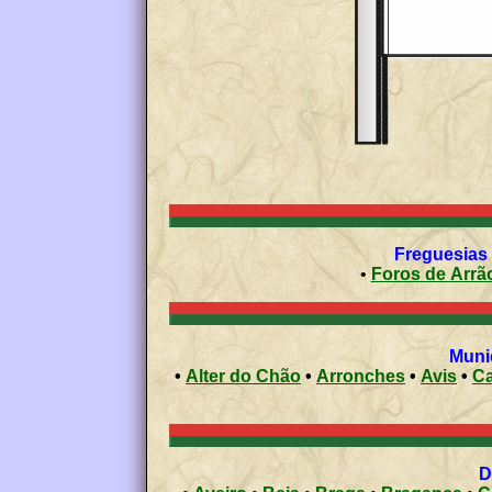
Freguesias 
•
Foros de Arrã
Munic
•
Alter do Chão
•
Arronches
•
Avis
•
C