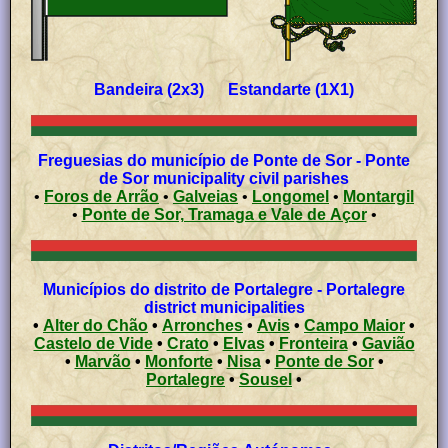
Bandeira (2x3) Estandarte (1X1)
Freguesias do município de Ponte de Sor - Ponte
de Sor municipality civil parishes
•
Foros de Arrão
•
Galveias
•
Longomel
•
Montargil
•
Ponte de Sor, Tramaga e Vale de Açor
•
Municípios do distrito de Portalegre - Portalegre
district municipalities
•
Alter do Chão
•
Arronches
•
Avis
•
Campo Maior
•
Castelo de Vide
•
Crato
•
Elvas
•
Fronteira
•
Gavião
•
Marvão
•
Monforte
•
Nisa
•
Ponte de Sor
•
Portalegre
•
Sousel
•