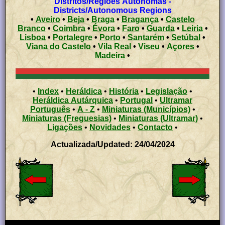
Distritos/Regiões Autónomas -
Districts/Autonomous Regions
•
Aveiro
•
Beja
•
Braga
•
Bragança
•
Castelo
Branco
•
Coimbra
•
Évora
•
Faro
•
Guarda
•
Leiria
•
Lisboa
•
Portalegre
•
Porto
•
Santarém
•
Setúbal
•
Viana do Castelo
•
Vila Real
•
Viseu
•
Açores
•
Madeira
•
•
Index
•
Heráldica
•
História
•
Legislação
•
Heráldica Autárquica
•
Portugal
•
Ultramar
Português
•
A - Z
•
Miniaturas (Municípios)
•
Miniaturas (Freguesias)
•
Miniaturas (Ultramar)
•
Ligações
•
Novidades
•
Contacto
•
Actualizada/Updated: 24/04/2024