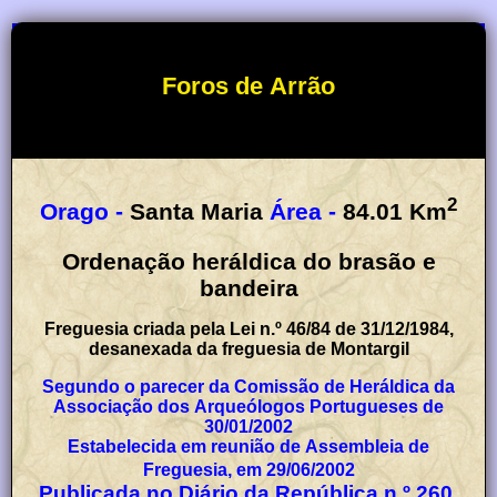
Foros de Arrão
2
Orago -
Santa Maria
Área -
84.01
Km
Ordenação heráldica do brasão e
bandeira
Freguesia criada pela Lei n.º 46/84 de 31/12/1984,
desanexada da freguesia de Montargil
Segundo o parecer da Comissão de Heráldica da
Associação dos Arqueólogos Portugueses de
30/01/2002
Estabelecida em reunião de Assembleia de
Freguesia, em 29/06/2002
Publicada no Diário da República n.º 260,