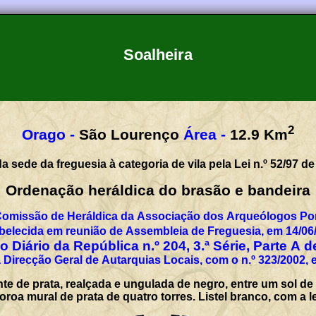
Soalheira
2
Orago -
São Lourenço
Área -
12.9
Km
a sede da freguesia à categoria de vila pela Lei n.º 52/97 de
Ordenação heráldica do brasão e bandeira
Comissão de Heráldica da Associação dos Arqueólogos Por
belecida em reunião de Assembleia de Freguesia, em 14/06
 Diário da República n.º 204, 3.ª Série, Parte A 
 Direcção Geral de Autarquias Locais, com o n.º 323/2002, 
te de prata, realçada e ungulada de negro, entre um sol de
oroa mural de prata de quatro torres. Listel branco, com a