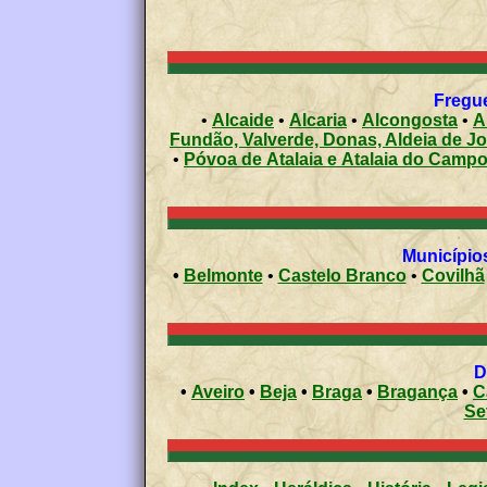
Fregue
•
Alcaide
•
Alcaria
•
Alcongosta
•
A
Fundão, Valverde, Donas, Aldeia de J
•
Póvoa de Atalaia e Atalaia do Camp
Municípios
•
Belmonte
•
Castelo Branco
•
Covilhã
•
Aveiro
•
Beja
•
Braga
•
Bragança
•
C
Se