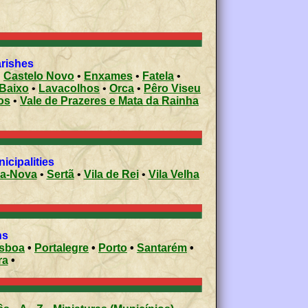
arishes
•
Castelo Novo
•
Enxames
•
Fatela
•
 Baixo
•
Lavacolhos
•
Orca
•
Pêro Viseu
os
•
Vale de Prazeres e Mata da Rainha
icipalities
-a-Nova
•
Sertã
•
Vila de Rei
•
Vila Velha
ons
isboa
•
Portalegre
•
Porto
•
Santarém
•
ra
•