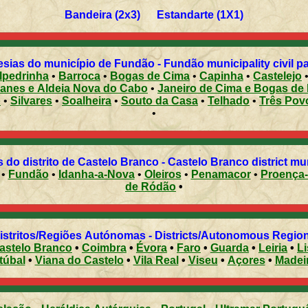
Bandeira (2x3) Estandarte (1X1)
sias do município de Fundão - Fundão municipality civil p
lpedrinha
•
Barroca
•
Bogas de Cima
•
Capinha
•
Castelejo
oanes e Aldeia Nova do Cabo
•
Janeiro de Cima e Bogas de
o
•
Silvares
•
Soalheira
•
Souto da Casa
•
Telhado
•
Três Pov
•
 do distrito de Castelo Branco - Castelo Branco district mun
•
Fundão
•
Idanha-a-Nova
•
Oleiros
•
Penamacor
•
Proença
de Ródão
•
Distritos/Regiões Autónomas - Districts/Autonomous Regi
astelo Branco
•
Coimbra
•
Évora
•
Faro
•
Guarda
•
Leiria
•
L
túbal
•
Viana do Castelo
•
Vila Real
•
Viseu
•
Açores
•
Madei