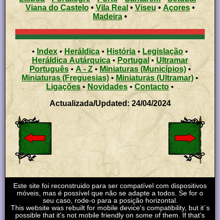
Viana do Castelo
•
Vila Real
•
Viseu
•
Açores
•
Madeira
•
•
Index
•
Heráldica
•
História
•
Legislação
•
Heráldica Autárquica
•
Portugal
•
Ultramar
Português
•
A - Z
•
Miniaturas (Municípios)
•
Miniaturas (Freguesias)
•
Miniaturas (Ultramar)
•
Ligações
•
Novidades
•
Contacto
•
Actualizada/Updated: 24/04/2024
Este site foi reconstruido para ser compatível com dispositivos
móveis, mas é possível que não se adapte a todos. Se for o
seu caso, rode-o para a posição horizontal.
This website was rebuilt for mobile device's compatibility, but it´s
possible that it's not mobile friendly on some of them. If that's