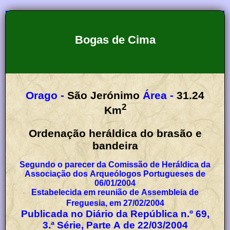
Bogas de Cima
Orago -
São Jerónimo
Área -
31.24
2
Km
Ordenação heráldica do brasão e
bandeira
Segundo o parecer da Comissão de Heráldica da
Associação dos Arqueólogos Portugueses de
06/01/2004
Estabelecida em reunião de Assembleia de
Freguesia, em 27/02/2004
Publicada no Diário da República n.º 69,
3.ª Série, Parte A de 22/03/2004