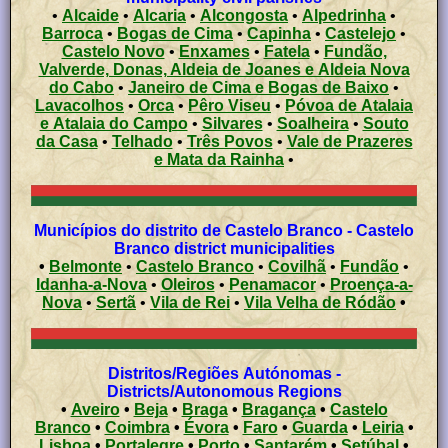
•
Alcaide
•
Alcaria
•
Alcongosta
•
Alpedrinha
•
Barroca
•
Bogas de Cima
•
Capinha
•
Castelejo
•
Castelo Novo
•
Enxames
•
Fatela
•
Fundão,
Valverde, Donas, Aldeia de Joanes e Aldeia Nova
do Cabo
•
Janeiro de Cima e Bogas de Baixo
•
Lavacolhos
•
Orca
•
Pêro Viseu
•
Póvoa de Atalaia
e Atalaia do Campo
•
Silvares
•
Soalheira
•
Souto
da Casa
•
Telhado
•
Três Povos
•
Vale de Prazeres
e Mata da Rainha
•
Municípios do distrito de Castelo Branco - Castelo
Branco district municipalities
•
Belmonte
•
Castelo Branco
•
Covilhã
•
Fundão
•
Idanha-a-Nova
•
Oleiros
•
Penamacor
•
Proença-a-
Nova
•
Sertã
•
Vila de Rei
•
Vila Velha de Ródão
•
Distritos/Regiões Autónomas -
Districts/Autonomous Regions
•
Aveiro
•
Beja
•
Braga
•
Bragança
•
Castelo
Branco
•
Coimbra
•
Évora
•
Faro
•
Guarda
•
Leiria
•
Lisboa
•
Portalegre
•
Porto
•
Santarém
•
Setúbal
•